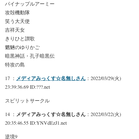
パイナップルアーミー
攻殻機動隊
笑う大天使
吉祥天女
きりひと讃歌
魍魎のゆりかご
暗黒神話・孔子暗黒伝
特攻の島
メディアみっくす☆名無しさん
17 ：
：2022/03/29(火)
23:39:36.69 ID:???.net
スピリットサークル
メディアみっくす☆名無しさん
14 ：
：2022/03/22(火)
20:35:46.55 ID:YNVdEzJ1.net
逆境9