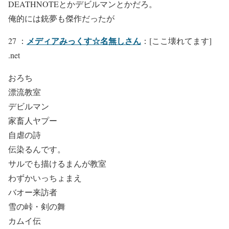
DEATHNOTEとかデビルマンとかだろ。
俺的には銃夢も傑作だったが
メディアみっくす☆名無しさん
27 ：
：[ここ壊れてます]
.net
おろち
漂流教室
デビルマン
家畜人ヤプー
自虐の詩
伝染るんです。
サルでも描けるまんが教室
わずかいっちょまえ
バオー来訪者
雪の峠・剣の舞
カムイ伝