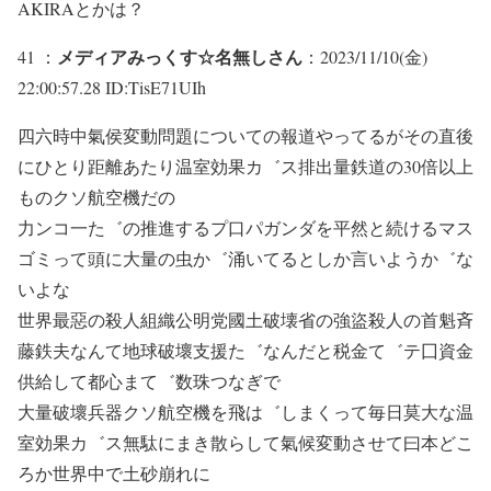
AKIRAとかは？
メディアみっくす☆名無しさん
41 ：
：2023/11/10(金)
22:00:57.28 ID:TisE71UIh
四六時中氣侯変動問題についての報道やってるがその直後
にひとり距離あたり温室効果カ゛ス排出量鉄道の30倍以上
ものクソ航空機だの
力ンコ一た゛の推進するプ口パガンダを平然と続けるマス
ゴミって頭に大量の虫か゛涌いてるとしか言いようか゛な
いよな
世界最惡の殺人組織公明党國土破壊省の強盜殺人の首魁斉
藤鉄夫なんて地球破壞支援た゛なんだと税金て゛テ囗資金
供給して都心まて゛数珠つなぎで
大量破壞兵器クソ航空機を飛は゛しまくって毎日莫大な温
室効果カ゛ス無駄にまき散らして氣候変動させて曰本どこ
ろか世界中で土砂崩れに