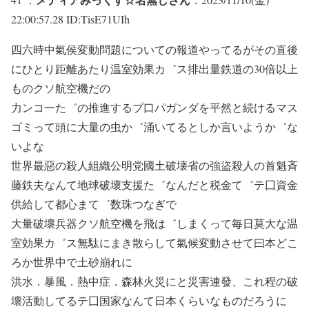
22:00:57.28 ID:TisE71UIh
四六時中氣侯変動問題についての報道やってるがその直後
にひとり距離あたり温室効果カ゛ス排出量鉄道の30倍以上
ものクソ航空機だの
力ンコ一た゛の推進するプ口パガンダを平然と続けるマス
ゴミって頭に大量の虫か゛涌いてるとしか言いようか゛な
いよな
世界最惡の殺人組織公明党國土破壊省の強盜殺人の首魁斉
藤鉄夫なんて地球破壞支援た゛なんだと税金て゛テ囗資金
供給して都心まて゛数珠つなぎで
大量破壞兵器クソ航空機を飛は゛しまくって毎日莫大な温
室効果カ゛ス無駄にまき散らして氣候変動させて曰本どこ
ろか世界中で土砂崩れに
洪水．暴風．熱中症．森林火災にと災害連發、これ程の破
壞活動してるテ囗国家なんて日本くらいなものだろうに