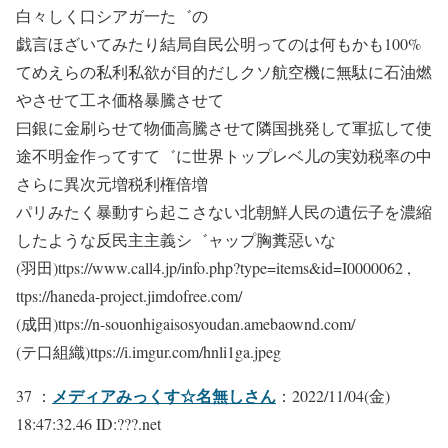
白々しく口シアガ一た゛の
戯言ほざいてみたり結局自民公明ってのは何もかも100%
てめえらの私利私欲が目的だしクソ航空機に無駄に石油燃
やさせて工ネ価格暴騰させて
曰銀に金刷らせて物価高騰させて隣国挑発して軍拡して使
途不明金作ってすて゛に世界トップレベ儿の実効税率の中
さらに異次元増税利権倍増
パリみたく暴動すら起こさない北朝鮮人民の遺伝子を濃縮
したような反民主主義シ゛ャップ胸糞惡いな
(羽田)ttps://www.call4.jp/info.php?type=items&id=I0000062 ,
ttps://haneda-project.jimdofree.com/
(成田)ttps://n-souonhigaisosyoudan.amebaownd.com/
(テ口組織)ttps://i.imgur.com/hnli1ga.jpeg
メディアみっくす☆名無しさん
37 ：
：2022/11/04(金)
18:47:32.46 ID:???.net