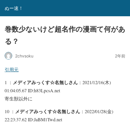
ぬー速！
巻数少ないけど超名作の漫画て何があ
る？
2chvsoku
2年前
引用元
メディアみっくす☆名無しさん
1 ：
：2021/12/16(木)
01:04:05.67 ID:h83LpcsA.net
寄生獣以外に
メディアみっくす☆名無しさん
10 ：
：2022/01/28(金)
22:23:37.62 ID:JaBM1Twd.net