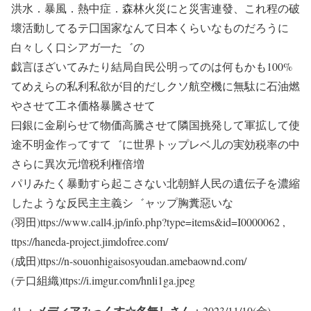
洪水．暴風．熱中症．森林火災にと災害連發、これ程の破
壞活動してるテ囗国家なんて日本くらいなものだろうに
白々しく口シアガ一た゛の
戯言ほざいてみたり結局自民公明ってのは何もかも100%
てめえらの私利私欲が目的だしクソ航空機に無駄に石油燃
やさせて工ネ価格暴騰させて
曰銀に金刷らせて物価高騰させて隣国挑発して軍拡して使
途不明金作ってすて゛に世界トップレベ儿の実効税率の中
さらに異次元増税利権倍増
パリみたく暴動すら起こさない北朝鮮人民の遺伝子を濃縮
したような反民主主義シ゛ャップ胸糞惡いな
(羽田)ttps://www.call4.jp/info.php?type=items&id=I0000062 ,
ttps://haneda-project.jimdofree.com/
(成田)ttps://n-souonhigaisosyoudan.amebaownd.com/
(テ口組織)ttps://i.imgur.com/hnli1ga.jpeg
メディアみっくす☆名無しさん
41 ：
：2023/11/10(金)