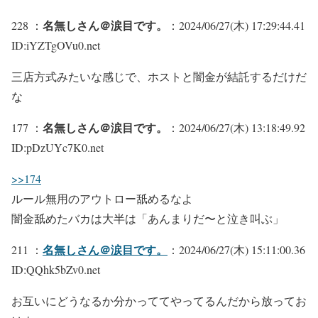
名無しさん＠涙目です。
228 ：
：2024/06/27(木) 17:29:44.41
ID:iYZTgOVu0.net
三店方式みたいな感じで、ホストと闇金が結託するだけだ
な
名無しさん＠涙目です。
177 ：
：2024/06/27(木) 13:18:49.92
ID:pDzUYc7K0.net
>>174
ルール無用のアウトロー舐めるなよ
闇金舐めたバカは大半は「あんまりだ〜と泣き叫ぶ」
名無しさん＠涙目です。
211 ：
：2024/06/27(木) 15:11:00.36
ID:QQhk5bZv0.net
お互いにどうなるか分かっててやってるんだから放ってお