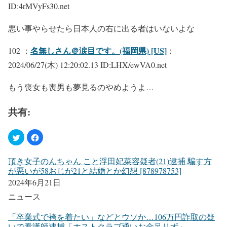
ID:4rMVyFs30.net
悪い事やらせたら日本人の右に出る者はいないよな
名無しさん＠涙目です。(福岡県) [US]
102 ：
：
2024/06/27(木) 12:20:02.13 ID:LHX/ewVA0.net
もう喪女も喪男も夢見るのやめようよ…
共有:
頂き女子のんちゃん こと浮田妃菜容疑者(21)逮捕 騙す方
が悪いが58おじが21と結婚とか幻想 [878978753]
2024年6月21日
ニュース
「卒業式で袴を着たい」などとウソか…106万円詐取の疑
いで看護師逮捕「ホストクラブ通いお金足りず」