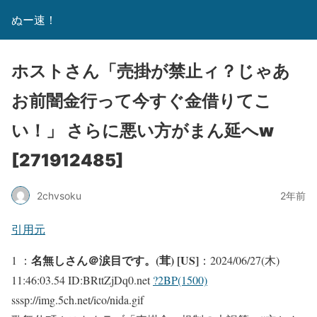
ぬー速！
ホストさん「売掛が禁止ィ？じゃあ
お前闇金行って今すぐ金借りてこ
い！」 さらに悪い方がまん延へw
[271912485]
2chvsoku
2年前
引用元
名無しさん＠涙目です。(茸) [US]
1 ：
：2024/06/27(木)
11:46:03.54 ID:BRttZjDq0.net
?2BP(1500)
sssp://img.5ch.net/ico/nida.gif