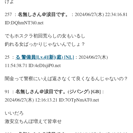
けよ
名無しさん＠涙目です。
257 ：
：2024/06/27(木) 22:34:16.81
ID:DQhmNT3i0.net
でもホスクラ初回荒らしの女もいるし
釣れる女ばっかりじゃないんでしょ？
る 警備員[Lv.4][新](庭) [NL]
25 ：
：2024/06/27(木)
11:54:38.71 ID:4eDlxjiP0.net
闇金って警察にいえば返さなくて良くなるんじゃないの？
名無しさん＠涙目です。(ジパング) [GB]
91 ：
：
2024/06/27(木) 12:16:13.21 ID:7OTpNmAT0.net
いいだろ
激安立ちんぼ増えて皆幸せ