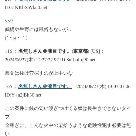
ID:UNKbXWku0.net
>>9
鶴橋や生野には風俗もないが…
(´・ω・｀)
名無しさん＠涙目です。(東京都) [US]
116 ：
：
2024/06/27(木) 12:27:22.92 ID:8ulLoLq90.net
悪党は抜け穴探すのが上手いな
名無しさん＠涙目です。
165 ：
：2024/06/27(木) 13:07:07.06
ID:Y+n2jBh30.net
この案件に銭の匂い嗅ぎつけてる奴は長生きできないタイ
プ
金稼ぎに、こんな火中の栗拾うような危険性犯す必要は無
い