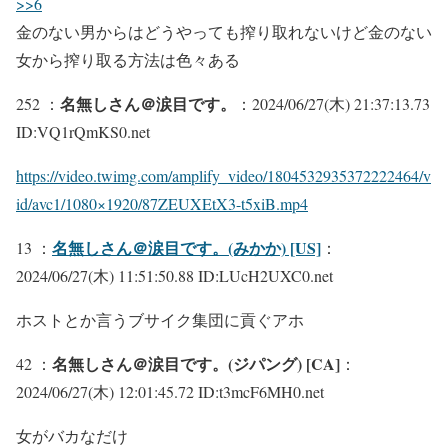
>>6
金のない男からはどうやっても搾り取れないけど金のない
女から搾り取る方法は色々ある
名無しさん＠涙目です。
252 ：
：2024/06/27(木) 21:37:13.73
ID:VQ1rQmKS0.net
https://video.twimg.com/amplify_video/1804532935372222464/v
id/avc1/1080×1920/87ZEUXEtX3-t5xiB.mp4
名無しさん＠涙目です。(みかか) [US]
13 ：
：
2024/06/27(木) 11:51:50.88 ID:LUcH2UXC0.net
ホストとか言うブサイク集団に貢ぐアホ
名無しさん＠涙目です。(ジパング) [CA]
42 ：
：
2024/06/27(木) 12:01:45.72 ID:t3mcF6MH0.net
女がバカなだけ