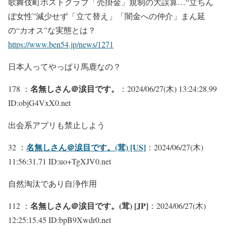
歌舞伎町ホストクラブ「売掛金」規制の大誤算…“立ちん
ぼ女性”減少せず「立て替え」「闇金への仲介」まん延
の“カオス”な実態とは？
https://www.ben54.jp/news/1271
日本人ってやっぱり馬鹿なの？
名無しさん＠涙目です。
178 ：
：2024/06/27(木) 13:24:28.99
ID:objG4VxX0.net
出会系アプリも禁止しよう
名無しさん＠涙目です。(茸) [US]
32 ：
：2024/06/27(木)
11:56:31.71 ID:uo+TgXJV0.net
自然淘汰であり自浄作用
名無しさん＠涙目です。(茸) [JP]
112 ：
：2024/06/27(木)
12:25:15.45 ID:bpB9Xwdr0.net