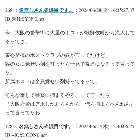
名無しさん＠涙目です。
268 ：
：2024/06/28(金) 16:35:27.87
ID:58HrSYN90.net
今、大阪の繁華街に大量のホストが歌舞伎町から流入して
るってさ。
東心斎橋のホストクラブの奴が言ってたけど、
客の女に覚せい剤を打ったら一発で常連になるって言って
た。
所属ホストは全員覚せい剤持ってるって。
そんな事して警察に捕まるやろ、って言ったら
『大阪府警はアホしかおらんから、俺ら捕まらへんねん』
って言ってたわ
名無しさん＠涙目です。
128 ：
：2024/06/27(木) 12:40:06.25
ID:+IOxUCON0.net