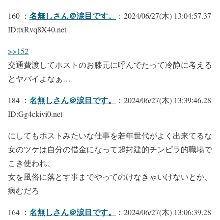
名無しさん＠涙目です。
160 ：
：2024/06/27(木) 13:04:57.37
ID:txRvq8X40.net
>>152
交通費渡してホストのお膝元に呼んでたって冷静に考える
とヤバイよなぁ…
名無しさん＠涙目です。
184 ：
：2024/06/27(木) 13:39:46.28
ID:Gg4ckivi0.net
にしてもホストみたいな仕事を若年世代がよく出来てるな
女のツケは自分の借金になって超封建的チンピラ的職場で
こき使われ、
女を風俗に落とす事までやってのけなきゃいけないとか、
病むだろ
名無しさん＠涙目です。
164 ：
：2024/06/27(木) 13:06:39.28