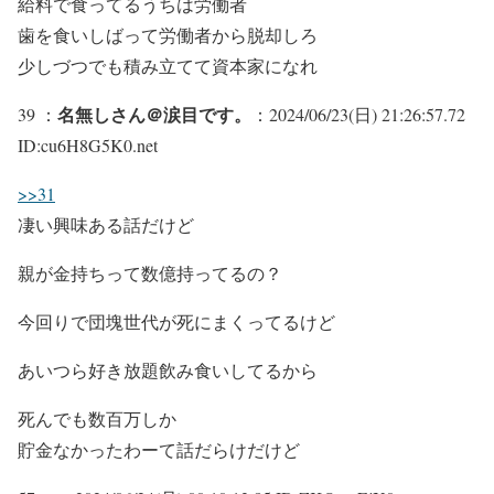
給料で食ってるうちは労働者
歯を食いしばって労働者から脱却しろ
少しづつでも積み立てて資本家になれ
名無しさん＠涙目です。
39 ：
：2024/06/23(日) 21:26:57.72
ID:cu6H8G5K0.net
>>31
凄い興味ある話だけど
親が金持ちって数億持ってるの？
今回りで団塊世代が死にまくってるけど
あいつら好き放題飲み食いしてるから
死んでも数百万しか
貯金なかったわーて話だらけだけど