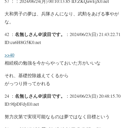
57 ：
：2024/06/24(月) 00:10:13.85 ID:ZKQawEjX0.net
大和男子の夢は、兵隊さんになり、武勲をあげる事やが
な。
名無しさん＠涙目です。
42 ：
：2024/06/23(日) 21:43:22.71
ID:cu6H8G5K0.net
>>40
相続税の勉強を今からやっておいた方がいいな
それ、基礎控除越えてくるから
がっつり持ってかれる
名無しさん＠涙目です。
24 ：
：2024/06/23(日) 20:48:15.70
ID:9fpDFdyE0.net
努力次第で実現可能なものは夢ではなく目標という