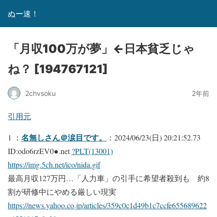
ぬー速！
「月収100万が夢」←日本貧乏じゃ
ね？ [194767121]
2chvsoku
2年前
引用元
名無しさん＠涙目です。
1 ：
：2024/06/23(日) 20:21:52.73
ID:odo6rzEV0●.net
?PLT(13001)
https://img.5ch.net/ico/nida.gif
最高月収127万円…「人力車」の引手に希望者殺到も 約8
割が研修中にやめる厳しい現実
https://news.yahoo.co.jp/articles/359c0c1d49b1c7ccfe655689622