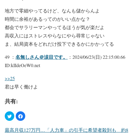
地方で零細やってるけど、なんも儲からんよ
時間に余裕があるってのがいい点かな？
都会でサラリーマンやってるほうが気が楽だよ
高収入にはストレスやらなにやら尋常じゃない
ま、結局資本をどれだけ投下できるかにかかってる
名無しさん＠涙目です。
49 ：
：2024/06/23(日) 22:15:00.66
ID:kIIdeOeW0.net
>>25
君は早く働けよ
共有:
最高月収127万円…「人力車」の引手に希望者殺到も 約8