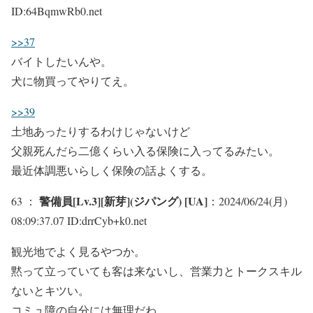
ID:64BqmwRb0.net
>>37
バイトしたいんや。
犬に物買ってやりてえ。
>>39
土地あったりするわけじゃないけど
父親死んだら二億くらい入る保険に入ってるみたい。
最近体調悪いらしく保険の話よくする。
警備員[Lv.3][新芽](ジパング) [UA]
63 ：
：2024/06/24(月)
08:09:37.07 ID:drrCyb+k0.net
観光地でよく見るやつか。
黙って立っていても客は来ないし、営業力とトークスキル
ないとキツい。
コミュ障の自分には無理だわ。