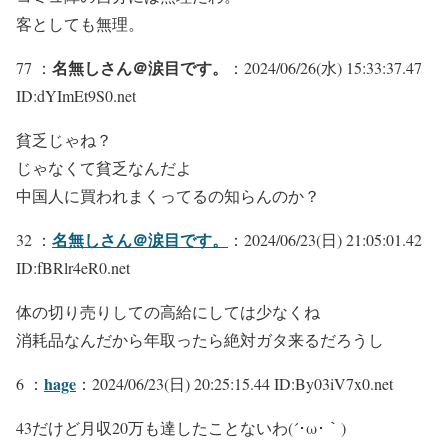
客としても無理。
名無しさん＠涙目です。
77 ：
：2024/06/26(水) 15:33:37.47
ID:dYImEt9S0.net
貧乏じゃね？
じゃなくて貧乏なんだよ
中国人に買われまくってるの知らんのか？
名無しさん＠涙目です。
32 ：
：2024/06/23(日) 21:05:01.42
ID:fBRlr4eR0.net
体の切り売りしての高給にしては少なくね
消耗品なんだから年取ったら絶対ガタ来るだろうし
hage
6 ：
：2024/06/23(日) 20:25:15.44 ID:By03iV7x0.net
43だけど月収20万も達したことないわ(´･ω･｀)