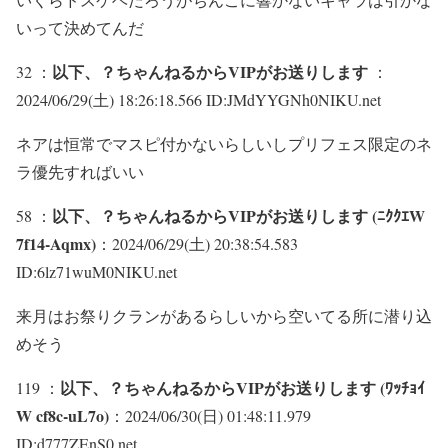
いって決めてんだ
以下、？ちゃんねるからVIPがお送りします
32 ：
：
2024/06/29(土) 18:26:18.566 ID:JMdYYGNh0NIKU.net
ネアは恒常でマスピ付かないらしいしプリフェス限定のネ
ラ優先すればいい
以下、？ちゃんねるからVIPがお送りします (ﾆｸｸｴW
58 ：
7f14-Aqmx)
：2024/06/29(土) 20:38:54.583
ID:6lz71wuM0NIKU.net
来月はお祭りクランがあるらしいから空いてる所に潜り込
めそう
以下、？ちゃんねるからVIPがお送りします (ﾜｯﾁｮｲ
119 ：
W cf8c-uL7o)
：2024/06/30(日) 01:48:11.979
ID:d777ZEnS0.net