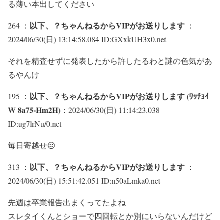
る薄い本出してください
以下、？ちゃんねるからVIPがお送りします
264 ：
：
2024/06/30(日) 13:14:58.084 ID:GXxkUH3x0.net
それを精査せずに発表したから許したるわと謎の色気があ
るやんけ
以下、？ちゃんねるからVIPがお送りします (ﾜｯﾁｮｲ
195 ：
W 8a75-Hm2H)
：2024/06/30(日) 11:14:23.038
ID:ug7lrNu/0.net
毎日寄越せ☹
以下、？ちゃんねるからVIPがお送りします
313 ：
：
2024/06/30(日) 15:51:42.051 ID:n50aLmka0.net
先週は卒業報告出まくってたよね
スレタイくんとショーで四回転とか別にいらないんだけど