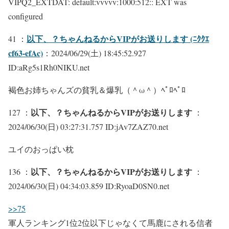
VIPQ2_EXTDAT: default:vvvvv:1000:512:: EXT was
configured
以下、？ちゃんねるからVIPがお送りします (ﾆｸｸｴ
41 ：
cf63-efAc)
：2024/06/29(土) 18:45:52.927
ID:aRg5s1Rh0NIKU.net
褐色お姉ちゃんズの貧乳＆爆乳（＾ω＾）ﾍﾟﾛﾍﾟﾛ
以下、？ちゃんねるからVIPがお送りします
127 ：
：
2024/06/30(日) 03:27:31.757 ID:jAv7ZAZ70.net
ユイのおっぱい枕
以下、？ちゃんねるからVIPがお送りします
136 ：
：
2024/06/30(日) 04:34:03.859 ID:RyoaD0SN0.net
>>75
軍人ランキング1位2位以下じゃなくて馬鹿にされる信者