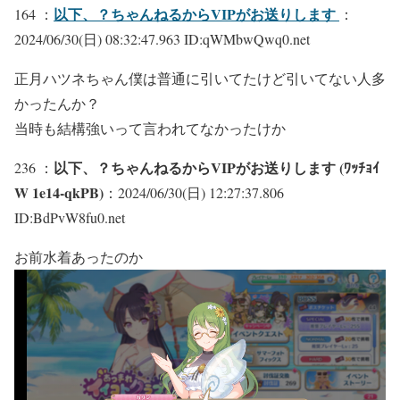
以下、？ちゃんねるからVIPがお送りします
164 ：
：
2024/06/30(日) 08:32:47.963 ID:qWMbwQwq0.net
正月ハツネちゃん僕は普通に引いてたけど引いてない人多
かったんか？
当時も結構強いって言われてなかったけか
以下、？ちゃんねるからVIPがお送りします (ﾜｯﾁｮｲ
236 ：
W 1e14-qkPB)
：2024/06/30(日) 12:27:37.806
ID:BdPvW8fu0.net
お前水着あったのか