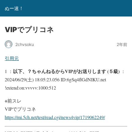
ぬー速！
VIPでプリコネ
2chvsoku
2年前
引用元
以下、？ちゃんねるからVIPがお送りします
(５級)
1 ：
：
2024/06/29(土) 18:05:23.056 ID:6gSq4flGdNIKU.net
!extend:on:vvvvv:1000:512
※前スレ
VIPでプリコネ
https://mi.5ch.net/test/read.cgi/news4vip/1719062249/