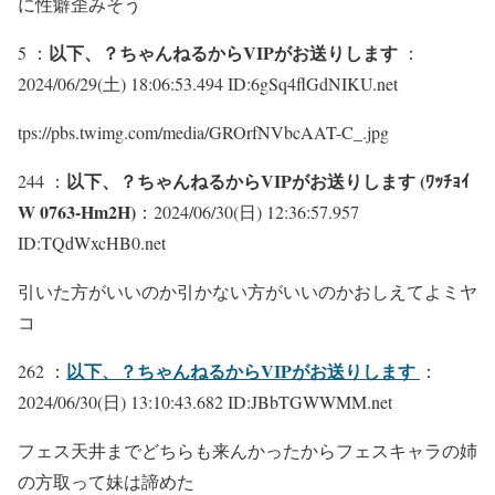
に性癖歪みそう
以下、？ちゃんねるからVIPがお送りします
5 ：
：
2024/06/29(土) 18:06:53.494 ID:6gSq4flGdNIKU.net
tps://pbs.twimg.com/media/GROrfNVbcAAT-C_.jpg
以下、？ちゃんねるからVIPがお送りします (ﾜｯﾁｮｲ
244 ：
W 0763-Hm2H)
：2024/06/30(日) 12:36:57.957
ID:TQdWxcHB0.net
引いた方がいいのか引かない方がいいのかおしえてよミヤ
コ
以下、？ちゃんねるからVIPがお送りします
262 ：
：
2024/06/30(日) 13:10:43.682 ID:JBbTGWWMM.net
フェス天井までどちらも来んかったからフェスキャラの姉
の方取って妹は諦めた