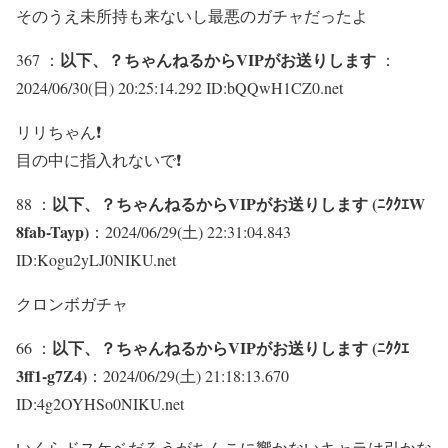
そのうえ未所持も来ないし最悪のガチャだったよ
以下、？ちゃんねるからVIPがお送りします
367 ：
：
2024/06/30(日) 20:25:14.292 ID:bQQwH1CZ0.net
リリちゃん❗
目の中に指入れないで❗
以下、？ちゃんねるからVIPがお送りします (ﾆｸｸｴW
88 ：
8fab-Tayp)
：2024/06/29(土) 22:31:04.843
ID:Kogu2yLJ0NIKU.net
クロンボガチャ
以下、？ちゃんねるからVIPがお送りします (ﾆｸｸｴ
66 ：
3ff1-g7Z4)
：2024/06/29(土) 21:18:13.670
ID:4g2OYHSo0NIKU.net
いくらドスケベだろうがちんこに響かないキャラは引かな