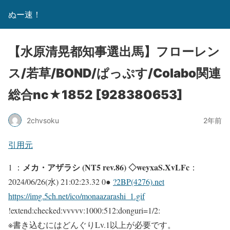
ぬー速！
【水原清晃都知事選出馬】フローレン
ス/若草/BOND/ぱっぷす/Colabo関連
総合nc★1852 [928380653]
2chvsoku
2年前
引用元
メカ・アザラシ (NT5 rev.86) ◇weyxaS.XvLFc
1 ：
：
2024/06/26(水) 21:02:23.32 0●
?2BP(4276).net
https://img.5ch.net/ico/monaazarashi_1.gif
!extend:checked:vvvvv:1000:512:donguri=1/2:
※書き込むにはどんぐりLv.1以上が必要です。