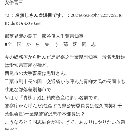
安倍晋三
名無しさん＠涙目です。
42 ：
：2024/06/26(水) 22:57:52.46
ID:duKOrSZG0.net
部落界隈の覇王、熊谷俊人千葉県知事
■全 国 か ら 集 う 部 落 同 志
今の総務省から呼んだ黒野嘉之千葉県副知事。珍名黒野姓
は愛知県西尾が殆ど。
西尾市の大手畜産は黒野さん。
千葉市副市長の国土交通省から呼んだ青柳太氏の長岡市も
壮絶な部落差別都市で
やはり「青柳」姓は精肉畜産に多い名前です。
警察庁から呼んだ(任命する県公安委員長は佐久間英利千
葉銀会長)千葉県警宮沢忠孝本部長は？
こうなると？同志結合が強すぎで、あまりにやりたい放題
過ぎる