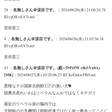
名無しさん＠涙目です。
28 ：
：2024/06/26(水) 21:06:24.78
ID:cjOR+tUC0.net
安倍晋三
名無しさん＠涙目です。
4 ：
：2024/06/26(水) 21:03:56.38
ID:cjOR+tUC0.net
安倍晋三
名無しさん＠涙目です。(庭) (ﾜｯﾁｮｲW cf63-Vx0A)
43 ：
[MK]
：2024/06/27(木) 10:20:06.23 ID:XoDukwFR0.net
悪辣なテロ国家北朝鮮🇰🇵の臭い犬🐕
脱糞共産れいわはリベラルなんかではなくキチガイ
最近のリベラル派の脳内では
北朝鮮の出先機関は朝鮮総連ではなく統一教会ってことに