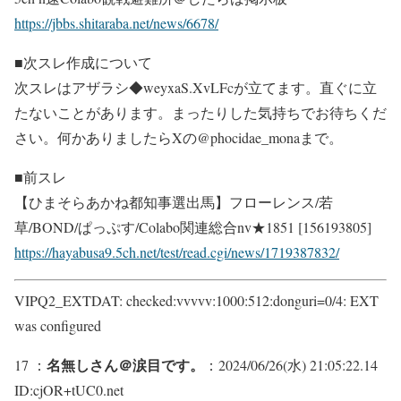
https://jbbs.shitaraba.net/news/6678/
■次スレ作成について
次スレはアザラシ◆weyxaS.XvLFcが立てます。直ぐに立
たないことがあります。まったりした気持ちでお待ちくだ
さい。何かありましたらXの@phocidae_monaまで。
■前スレ
【ひまそらあかね都知事選出馬】フローレンス/若
草/BOND/ぱっぷす/Colabo関連総合nv★1851 [156193805]
https://hayabusa9.5ch.net/test/read.cgi/news/1719387832/
VIPQ2_EXTDAT: checked:vvvvv:1000:512:donguri=0/4: EXT
was configured
名無しさん＠涙目です。
17 ：
：2024/06/26(水) 21:05:22.14
ID:cjOR+tUC0.net