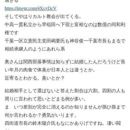
https://imgur.com/4XcvDcV
そしてやはりカルト教会が出てくる。
中高一貫私立から早稲田へ下宿と富裕なのは数億の同和利
権です
千葉一区立憲民主党田嶋要氏も神谷俊一千葉市長もまるで
相続承継人のようにあれら系
奥さんは関西部落事情は知らずに結婚したんだろうけど長
い年月の肉食で体臭が日本人とは違うとか。
近寄るとわかる。臭いとか？
結婚相手として選ばないと答えた割合は六割。四割の人も
周りに言われて思いとどまる例が多い。
ま いつ差別が完全に消えるのか知りませんが孫ひ孫まで
何か言われるか？勇気がいります。
四街道市長の鈴木陽介氏もなにかありげですね。凄い閥