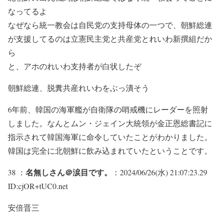
なってるよ
なぜなら統一教会は自民党の支持母体の一つで、朝鮮総連
が支援してるのは立憲民主党と共産党とれいわ新撰組だか
ら
と、アホのれいわ支持者が白状したぞ
朝鮮総連、脱糞共産れいわをぶっ潰そう
6年前、韓国の海軍艦が自衛隊の哨戒機にレーダーを照射
しました。なんとムン・ジェイン大統領が金正恩総書記に
指示されて韓国海軍に命令していたことがわかりました。
韓国は完全に北朝鮮に飲み込まれていたということです。
名無しさん＠涙目です。
38 ：
：2024/06/26(水) 21:07:23.29
ID:cjOR+tUC0.net
安倍晋三