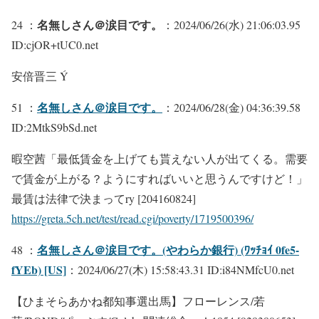
名無しさん＠涙目です。
24 ：
：2024/06/26(水) 21:06:03.95
ID:cjOR+tUC0.net
安倍晋三 Ý
名無しさん＠涙目です。
51 ：
：2024/06/28(金) 04:36:39.58
ID:2MtkS9bSd.net
暇空茜「最低賃金を上げても貰えない人が出てくる。需要
で賃金が上がる？ようにすればいいと思うんですけど！」
最賃は法律で決まってry [204160824]
https://greta.5ch.net/test/read.cgi/poverty/1719500396/
名無しさん＠涙目です。(やわらか銀行) (ﾜｯﾁｮｲ 0fe5-
48 ：
fYEb) [US]
：2024/06/27(木) 15:58:43.31 ID:i84NMfcU0.net
【ひまそらあかね都知事選出馬】フローレンス/若