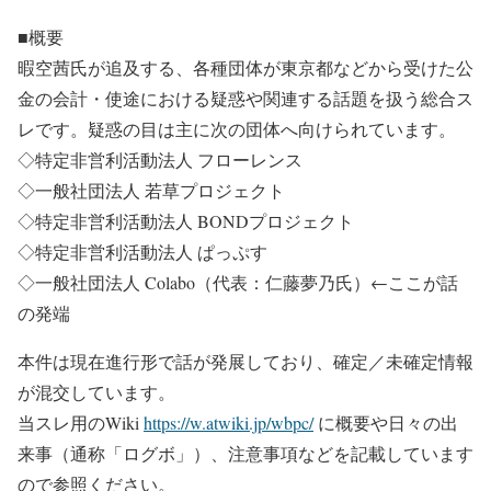
■概要
暇空茜氏が追及する、各種団体が東京都などから受けた公
金の会計・使途における疑惑や関連する話題を扱う総合ス
レです。疑惑の目は主に次の団体へ向けられています。
◇特定非営利活動法人 フローレンス
◇一般社団法人 若草プロジェクト
◇特定非営利活動法人 BONDプロジェクト
◇特定非営利活動法人 ぱっぷす
◇一般社団法人 Colabo（代表：仁藤夢乃氏）←ここが話
の発端
本件は現在進行形で話が発展しており、確定／未確定情報
が混交しています。
当スレ用のWiki
https://w.atwiki.jp/wbpc/
に概要や日々の出
来事（通称「ログボ」）、注意事項などを記載しています
ので参照ください。