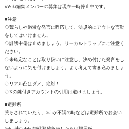
※Wiki編集メンバーの募集は現在一時停止中です。
■注意
◇荒らしや過激な発言に呼応して、法規的にアウトな言動
をしてはいけません。
◇誹謗中傷は止めましょう。リーガルトラップにご注意く
ださい。
◇未確定なことは取り扱いに注意し、決め付けた発言をし
ないように気を付けましょう。よく考えて書き込みましょ
う。
◇リアル凸はダメ、絶対！
◇Xの鍵付きアカウントの引用は避けましょう。
■避難所
荒らされていたり、5chが不調の時などは避難所でお会い
しましょう。
5ch n速Colabo観戦避難所＠したらば掲示板