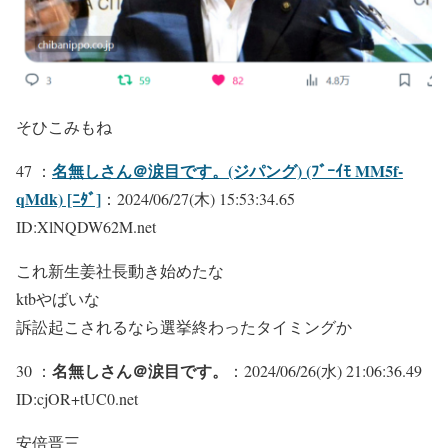
そひこみもね
名無しさん＠涙目です。(ジパング) (ﾌﾞｰｲﾓ MM5f-
47 ：
qMdk) [ﾆﾀﾞ]
：2024/06/27(木) 15:53:34.65
ID:XlNQDW62M.net
これ新生姜社長動き始めたな
ktbやばいな
訴訟起こされるなら選挙終わったタイミングか
名無しさん＠涙目です。
30 ：
：2024/06/26(水) 21:06:36.49
ID:cjOR+tUC0.net
安倍晋三