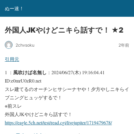
ぬー速！
外国人JKやけどニキら話すで！ ★2
2chvsoku
2年前
引用元
風吹けば名無し
1 ：
：2024/06/27(木) 19:16:04.41
ID:e0mrU0zR0.net
スレ建てるのオーチンヒサシーナヤや！夕方やしニキらイ
ブニングヒュッゲするで！
※前スレ
外国人JKやけどニキら話すで！
https://eagle.5ch.net/test/read.cgi/livejupiter/1719479678/