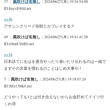
風吹けば名無し
37 ：
：2024/06/27(木) 19:34:54.88
ID:knyxF/6Jd.net
>>36
アサシンクリード弥助とかプレイする？
風吹けば名無し
49 ：
：2024/06/27(木) 19:41:41.58
ID:e0mrU0zR0.net
>>34
日本語てにをはを適当やったり省いたり伝わるのは一緒で
まずその言葉を慣れるのことはじめ大事や！
風吹けば名無し
7 ：
：2024/06/27(木) 19:18:07.24
ID:JHz138tk0.net
どうやっても1とは付き合えないからお金貯めてドイツ行
くわ😢