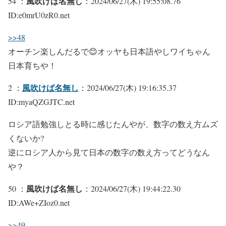
風吹けば名無し
54 ：
：2024/06/27(木) 19:55:08.76
ID:e0mrU0zR0.net
>>48
オーチン楽しんだるで😊オッヤも日本語やしワイちゃん
日本育ちや！
風吹けば名無し
2 ：
：2024/06/27(木) 19:16:35.37
ID:myaQZGJTC.net
ロシア語勉強しとる時に感じたんやが、数字の数え方ムズ
くないか?
逆にロシア人から見て日本の数字の数え方ってどうなん
や？
風吹けば名無し
50 ：
：2024/06/27(木) 19:44:22.30
ID:AWe+ZIoz0.net
>>49