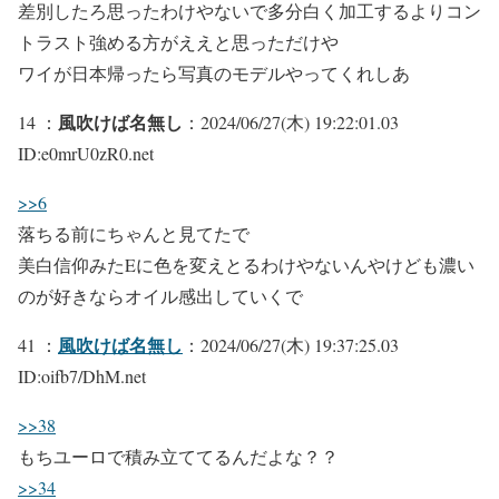
差別したろ思ったわけやないで多分白く加工するよりコン
トラスト強める方がええと思っただけや
ワイが日本帰ったら写真のモデルやってくれしあ
風吹けば名無し
14 ：
：2024/06/27(木) 19:22:01.03
ID:e0mrU0zR0.net
>>6
落ちる前にちゃんと見てたで
美白信仰みたEに色を変えとるわけやないんやけども濃い
のが好きならオイル感出していくで
風吹けば名無し
41 ：
：2024/06/27(木) 19:37:25.03
ID:oifb7/DhM.net
>>38
もちユーロで積み立ててるんだよな？？
>>34