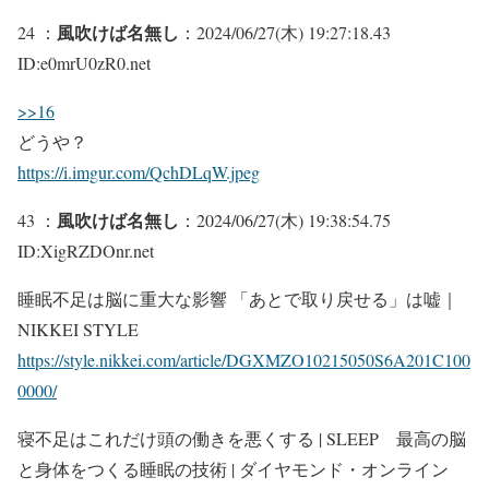
風吹けば名無し
24 ：
：2024/06/27(木) 19:27:18.43
ID:e0mrU0zR0.net
>>16
どうや？
https://i.imgur.com/QchDLqW.jpeg
風吹けば名無し
43 ：
：2024/06/27(木) 19:38:54.75
ID:XigRZDOnr.net
睡眠不足は脳に重大な影響 「あとで取り戻せる」は嘘｜
NIKKEI STYLE
https://style.nikkei.com/article/DGXMZO10215050S6A201C100
0000/
寝不足はこれだけ頭の働きを悪くする | SLEEP 最高の脳
と身体をつくる睡眠の技術 | ダイヤモンド・オンライン