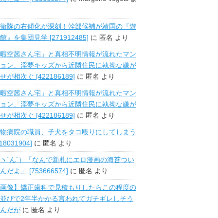
衛隊の右傾化が深刻！幹部候補が靖国の『遊
館』を集団見学 [271912485]
に
匿名
より
暇空茜さん宅」と真相不明情報が流れたマン
ョン、淫夢キッズから近隣住民に執拗な嫌が
せが相次ぐ [422186189]
に
匿名
より
暇空茜さん宅」と真相不明情報が流れたマン
ョン、淫夢キッズから近隣住民に執拗な嫌が
せが相次ぐ [422186189]
に
匿名
より
物病院の職員、子犬をタコ殴りにしてしまう
518031904]
に
匿名
より
ヽ´ん`）「なんで新札にエロ漫画の海苔つい
んだよ」 [753666574]
に
匿名
より
画像】矯正歯科で見積もりしたらこの程度の
並びで2年半かかる言われてガチギレしそう
んだが
に
匿名
より