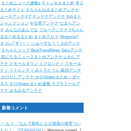
まとめニュース速報α
チャンネルまとめ
笑え
まとめサイト
２ちゃんねるまとめアンテナ
ュースアンテナZ
ナンテナアンテナ
2chまと
ジャンクション
やる実アンテナ
なまらアン
ナ
みんなのあんてな
ブルーアンテナ
2ちゃん
るまとめるまとめ
まとめクロラ
!Antenna?
タコレ(ﾟ∀ﾟ)！！
にゅーすなう！
2chアンテ
２ちゃんマップ
BestTrendNews
Saruアンテ
ナ
気になるニュースまとめアンテナ
いわしア
ンテナ
スモールタウン
ミクロシティ
スモール
シティ
リトルシティ
みくろたうん
銀河アンテ
ナ
かけだしアンテナ
ホロVtuberまとめ・ダー
クネス
ホロVtuberまとめ速報
ラブラドールア
ンテナ
みるみるアンテナ
新着コメント
ヽ´ん`）「なんで新札にエロ漫画の海苔つい
んだよ」 [753666574]
に
Margene vogels
よ