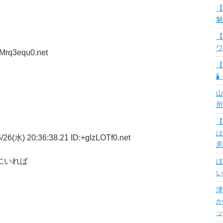
【
魅
【
ワ
NMrq3equ0.net
【
🧪
山
所
【
は
26(水) 20:36:38.21 ID:+gIzLOTf0.net
意
にいれば
ほ
い
津
か
ッ