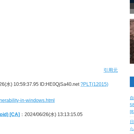
引用元
26(水) 10:59:37.95 ID:HE0QjSa40.net
?PLT(12015)
自
nerability-in-windows.html
5
[
) [CA]
：2024/06/26(水) 13:13:15.05
日
ら