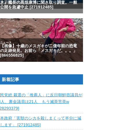
新着記事
民党総.裁選の「推薦人」に反日朝鮮壺議員が
8人、裏金議員は21人 もう滅茶苦茶w
828293379]
本政府「害獣のシカを殺しまくって半分に減
します」 [271912485]