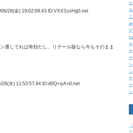
な
る
06/28(金) 19:02:09.43 ID:VXXSzxHg0.net
ニ
め
テ
ね
キ
ション通してれば有効だし、リテール版なら今もそのまま
ナ
26(水) 11:53:57.94 ID:d0Q+iyA+0.net
（
て