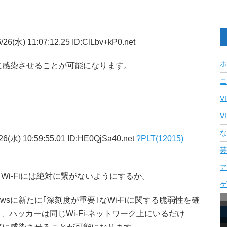
26(水) 11:07:12.25 ID:ClLbv+kP0.net
ホ
アに感染させることが可能になります。
ニ
V
V
な
26(水) 10:59:55.01 ID:HE0QjSa40.net
?PLT(12015)
芸
ア
i-Fiには絶対に繋がないようにするか。
ゲ
ndowsに新たに｢深刻度が重要｣なWi-Fiに関する脆弱性を確
ハッカーは同じWi-Fi-ネットワーク上にいるだけ