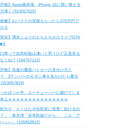
悲報】Apple株急落 iPhone 16に買い替える
力薄く [323057825]
画像】おバイクの見積もらったら370万円で
ロタ
実況】博衣こよりのえちえちホロライブGTA
 ★6
口県って吉田松陰は凄いと思うけど正直見る
なくね？ [194767121]
悲報】高速の覆面パトカーの見分け方と
？ 3ナンバーのセダン車を見かけたら要注
 [323057825]
っかほっか亭、ユーチューバーに媚びてしま
炎上ｗｗｗｗｗｗｗｗｗｗｗｗｗｗｗ
田大介「人々はなぜ自民党に投票し続けるの
？」 青木理「劣等民族だから」 二人「ア
ハッハ」 [135853815]