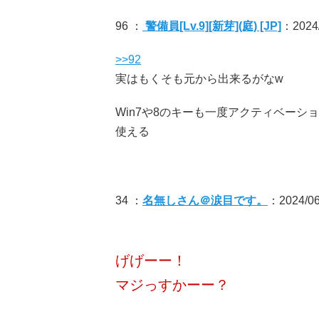
96 ：
警備員[Lv.9][新芽](庭) [JP]
：2024/
>>92
実はもくそも元から出来るがなw
Win7や8のキーも一度アクティベー
使える
34 ：
名無しさん＠涙目です。
：2024/06/
げげーー！
マジっすかーー？