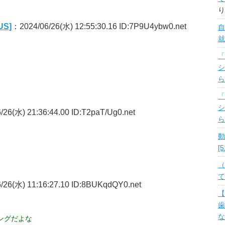
り
S]
：2024/06/26(水) 12:55:30.16 ID:7P9U4ybw0.net
自
就
「
シ
ら
「
シ
26(水) 21:36:44.00 ID:T2paT/Ug0.net
ら
動
[
（
て
/26(水) 11:16:27.10 ID:8BUKqdQY0.net
【
歯
な
ングだよな