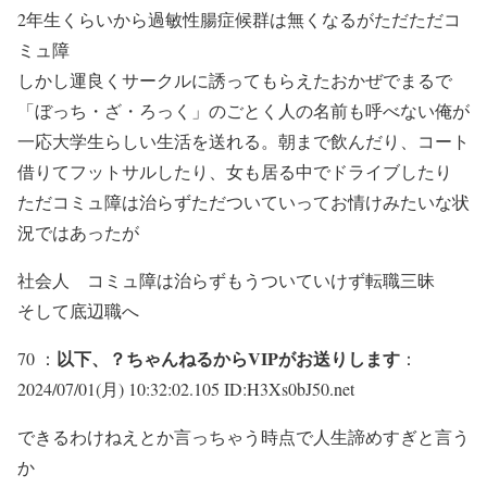
2年生くらいから過敏性腸症候群は無くなるがただただコ
ミュ障
しかし運良くサークルに誘ってもらえたおかぜでまるで
「ぼっち・ざ・ろっく」のごとく人の名前も呼べない俺が
一応大学生らしい生活を送れる。朝まで飲んだり、コート
借りてフットサルしたり、女も居る中でドライブしたり
ただコミュ障は治らずただついていってお情けみたいな状
況ではあったが
社会人 コミュ障は治らずもうついていけず転職三昧
そして底辺職へ
以下、？ちゃんねるからVIPがお送りします
70 ：
：
2024/07/01(月) 10:32:02.105 ID:H3Xs0bJ50.net
できるわけねえとか言っちゃう時点で人生諦めすぎと言う
か