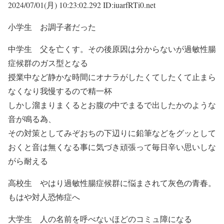
2024/07/01(月) 10:23:02.292 ID:iuarfRTi0.net
小学生 お調子者だった
中学生 父を亡くす。その後原因は分からないが過敏性腸
症候群のガス型となる
授業中など静かな時間にオナラがしたくてしたくて止まら
なくなり我慢するので精一杯
しかし溜まりまくるとお腹の中でまるで出したかのような
音が鳴る為、
その対策としてみぞおちの下辺りに鉛筆などをグッとして
おくと音は無くなる事に気づき頑張って毎日辛い思いしな
がら耐える
高校生 やはり過敏性腸症候群に悩まされて灰色の青春。
もはや対人恐怖症へ
大学生 人の名前を呼べないほどのコミュ障になる