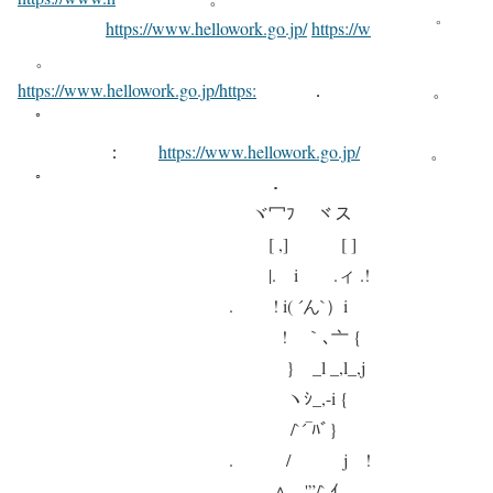
https://www.hellowork.go.jp/
https://w
゜
。
https://www.hellowork.go.jp/https:
． 。
ﾟ
：
https://www.hellowork.go.jp/
。
ﾟ ．
ヾ冖ﾌ ヾス
[ ,] [ ]
|. i .ィ .!
. ! i( ´ん`）i
! ｀､亠 {
} _l _,l_,j
ヽｼ_,-i {
/`´‾ﾊﾞ}
. / j !
∧ '”/`,ｲ