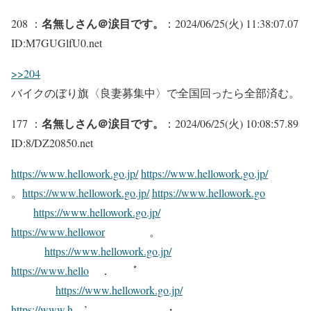
名無しさん＠涙目です。
208 ：
：2024/06/25(火) 11:38:07.07
ID:M7GUGlfU0.net
>>204
バイクのぼり旗〈良妻募集中〉で全国回ったら全部済む。
名無しさん＠涙目です。
177 ：
：2024/06/25(火) 10:08:57.89
ID:8/DZ20850.net
https://www.hellowork.go.jp/
https://www.hellowork.go.jp/
。
https://www.hellowork.go.jp/
https://www.hellowork.go
https://www.hellowork.go.jp/
https://www.hellowor
。
https://www.hellowork.go.jp/
https://www.hello
． ﾟ
https://www.hellowork.go.jp/
https://www.h
’ 。 ・