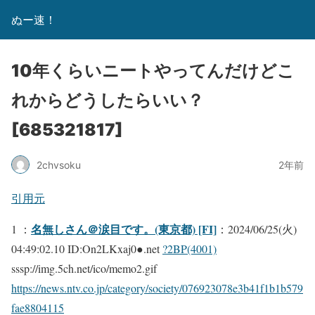
ぬー速！
10年くらいニートやってんだけどこ
れからどうしたらいい？
[685321817]
2chvsoku
2年前
引用元
名無しさん＠涙目です。(東京都) [FI]
1 ：
：2024/06/25(火)
04:49:02.10 ID:On2LKxaj0●.net
?2BP(4001)
sssp://img.5ch.net/ico/memo2.gif
https://news.ntv.co.jp/category/society/076923078e3b41f1b1b579
fae8804115