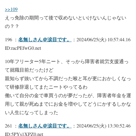
>>109
えっ免除の期間って後で収めないといけないんじゃない
の？？
名無しさん＠涙目です。
196 ：
：2024/06/25(火) 10:57:44.16
ID:racPEfwG0.net
10年フリーター5年ニート、そっから障害者就労支援通っ
て就職目前だったけど
親知らず抜いてから不調だった喉と耳が更におかしくなっ
て研修辞退してまたニートやってるわ
働いて自分の金で車買うのが夢だったが、障害者年金を運
用して親が死ぬまでにお金を増やしてどうにかするしかな
い人生になってしまった
名無しさん＠涙目です。
261 ：
：2024/06/25(火) 13:30:52.46
ID:5PYs1XPZ0.net