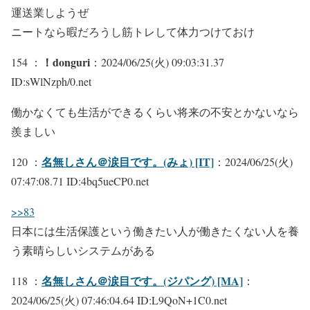
運送業しようぜ
ニートなら暇だろうし筋トレして体力つけておけ
！donguri
154 ：
：2024/06/25(火) 09:03:31.37
ID:sWlNzph/0.net
働かなくても生活ができるくらい将来の不安とかないなら
羨ましい
名無しさん＠涙目です。(みょ) [IT]
120 ：
：2024/06/25(火)
07:47:08.71 ID:4bq5ueCP0.net
>>83
日本には生活保護という働きたい人が働きたくない人を養
う素晴らしいシステムがある
名無しさん＠涙目です。(ジパング) [MA]
118 ：
：
2024/06/25(火) 07:46:04.64 ID:L9QoN+1C0.net