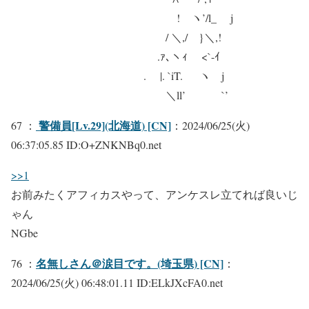
! ヽ’/l_ j
/ ＼,/ }＼,!
.ｧ､ヽｨ <`-ｲ
. |. `iT. ヽ j
＼ll’ `’
警備員[Lv.29](北海道) [CN]
67 ：
：2024/06/25(火)
06:37:05.85 ID:O+ZNKNBq0.net
>>1
お前みたくアフィカスやって、アンケスレ立てれば良いじ
ゃん
NGbe
名無しさん＠涙目です。(埼玉県) [CN]
76 ：
：
2024/06/25(火) 06:48:01.11 ID:ELkJXcFA0.net