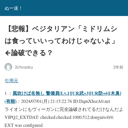
ぬー速！
【悲報】ベジタリアン「ミドリムシ
は食っていいってわけじゃないよ」
←論破できる？
2chvsoku
2年前
引用元
風吹けば名無し 警備員[Lv.1][UR武+3][UR防+6][木臭]
1 ：
(有能)
：2024/07/01(月) 21:15:22.76 ID:DqmXhszA0.net
ライオンにもヴィーガンに完全論破されてるだけなんだよ
VIPQ2_EXTDAT: checked:checked:1000:512:donguri=0/4:
EXT was configured