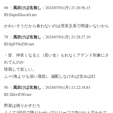
風吹けば名無し
68 ：
：2024/07/01(月) 21:26:56.15
ID:DqmXhszA0.net
かわいそうだから食わないのは理系文系で間違いないから
風吹けば名無し
78 ：
：2024/07/01(月) 21:28:27.10
ID:kpF59eZS0.net
・皆、仲良くなると（若い女）もれなくアテンド対象にさ
れてんのか
怪我して欲しい。
ふー(海よりも深い溜息)、減配しなければ含みは幻
風吹けば名無し
50 ：
：2024/07/01(月) 21:22:18.83
ID:2kh+tf3J0.net
野菜は残りかすだろ
よくて3回目で降りたせいでリリーフで負けたと言われて