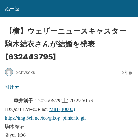
ぬー速！
【横】ウェザーニュースキャスター
駒木結衣さんが結婚を発表
[632443795]
2chvsoku
2年前
引用元
草井満子
1 ：
：2024/06/29(土) 20:29:50.73
ID:Qc3FEM+z0●.net
?2BP(10000)
https://img.5ch.net/ico/gikog_pimiento.gif
駒木結衣
@yui_k06