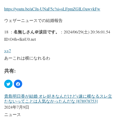
https://youtu.be/aCJn-UNaF5c?si=sLFpmZGILOawvkFw
ウェザーニュースでの結婚報告
名無しさん＠涙目です。
18 ：
：2024/06/29(土) 20:36:01.54
ID:O4h+lknU0.net
>>7
あーこれは横になれるわ
共有:
貴島明日香が結婚 オレ好きなんだけどν速に横なるスレ立
たないってことは人気なかったんだな [878978753]
2024年7月9日
ニュース