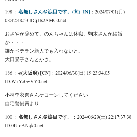
名無しさん＠涙目です。(茸) [IN]
198 ：
：2024/07/01(月)
08:42:48.53 ID:j1Is2AMC0.net
おさやが辞めて、のんちゃんは休職、駒木さんが結婚
か・・・
誰かベテラン新人でも入れないと。
大田景子さんとかさ。
※(大阪府) [CN]
186 ：
：2024/06/30(日) 19:23:34.05
ID:W+Yo0wVY0.net
小林李衣奈さんケコーンしてください
自宅警備員より
名無しさん＠涙目です。
100 ：
：2024/06/29(土) 22:17:37.38
ID:0IUoANqk0.net