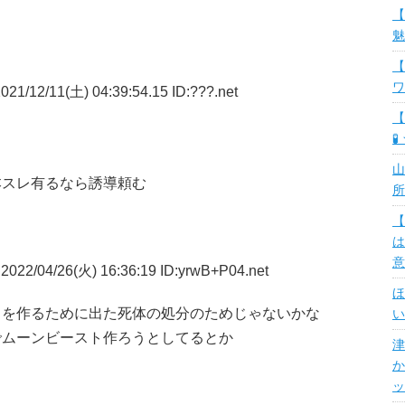
【
魅
【
ワ
21/12/11(土) 04:39:54.15 ID:???.net
【
🧪
山
スレ有るなら誘導頼む
所
【
は
意
2022/04/26(火) 16:36:19 ID:yrwB+P04.net
ほ
トを作るために出た死体の処分のためじゃないかな
い
でムーンビースト作ろうとしてるとか
津
か
ッ