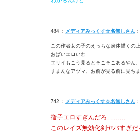
わからんけど
484 ：
メディアみっくす☆名無しさん
：
この作者女の子のえっちな身体描くの
おぱいエロいわ
エリイもこう見るとそこそこあるやん
すまんなアヅマ、お前が見る前に見ち
742 ：
メディアみっくす☆名無しさん
：
指子エロすぎんだろ………
このレイズ無効化剣ヤバすぎだ