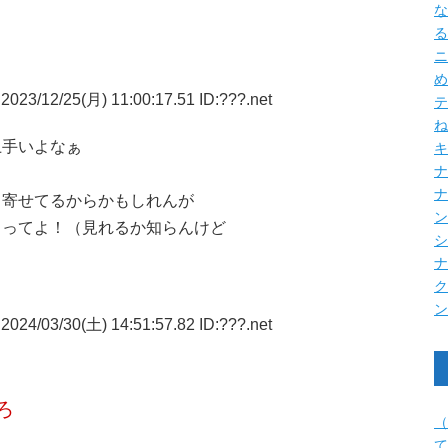
な
る
ニ
め
2023/12/25(月) 11:00:17.51 ID:???.net
テ
ね
上手いよなぁ
キ
ナ
、寄せてるからかもしれんが
まってよ！（見れるか知らんけど
2024/03/30(土) 14:51:57.82 ID:???.net
ろ
（
て