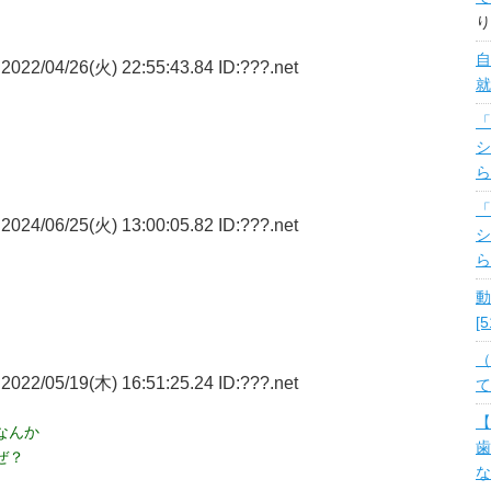
り
自
2022/04/26(火) 22:55:43.84 ID:???.net
就
「
シ
ら
「
2024/06/25(火) 13:00:05.82 ID:???.net
シ
ら
動
[
（
2022/05/19(木) 16:51:25.24 ID:???.net
て
【
なんか
歯
ぜ？
な