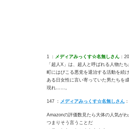
1 ：
メディアみっくす☆名無しさん
：202
「超人X」は、超人と呼ばれる人物たち
町にはびこる悪党を退治する活動を続
ある日女性に言い寄っていた男たちを成
現れ……。
147 ：
メディアみっくす☆名無しさん
：
Amazonの評価数見たら大体の人気が
つまりそう言うことだ