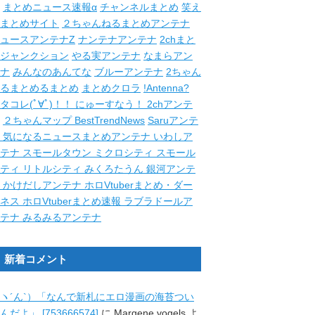
まとめニュース速報α
チャンネルまとめ
笑え
まとめサイト
２ちゃんねるまとめアンテナ
ュースアンテナZ
ナンテナアンテナ
2chまと
ジャンクション
やる実アンテナ
なまらアン
ナ
みんなのあんてな
ブルーアンテナ
2ちゃん
るまとめるまとめ
まとめクロラ
!Antenna?
タコレ(ﾟ∀ﾟ)！！
にゅーすなう！
2chアンテ
２ちゃんマップ
BestTrendNews
Saruアンテ
ナ
気になるニュースまとめアンテナ
いわしア
ンテナ
スモールタウン
ミクロシティ
スモール
シティ
リトルシティ
みくろたうん
銀河アンテ
ナ
かけだしアンテナ
ホロVtuberまとめ・ダー
クネス
ホロVtuberまとめ速報
ラブラドールア
ンテナ
みるみるアンテナ
新着コメント
ヽ´ん`）「なんで新札にエロ漫画の海苔つい
んだよ」 [753666574]
に
Margene vogels
よ