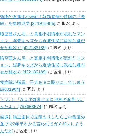
衛隊の右傾化が深刻！幹部候補が靖国の『遊
館』を集団見学 [271912485]
に
匿名
より
暇空茜さん宅」と真相不明情報が流れたマン
ョン、淫夢キッズから近隣住民に執拗な嫌が
せが相次ぐ [422186189]
に
匿名
より
暇空茜さん宅」と真相不明情報が流れたマン
ョン、淫夢キッズから近隣住民に執拗な嫌が
せが相次ぐ [422186189]
に
匿名
より
物病院の職員、子犬をタコ殴りにしてしまう
518031904]
に
匿名
より
ヽ´ん`）「なんで新札にエロ漫画の海苔つい
んだよ」 [753666574]
に
匿名
より
画像】矯正歯科で見積もりしたらこの程度の
並びで2年半かかる言われてガチギレしそう
んだが
に
匿名
より