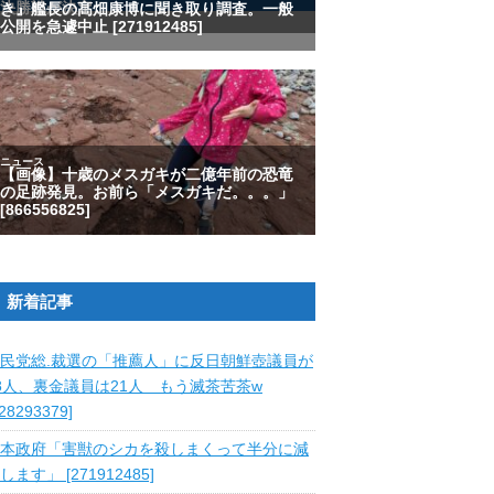
新着記事
民党総.裁選の「推薦人」に反日朝鮮壺議員が
8人、裏金議員は21人 もう滅茶苦茶w
828293379]
本政府「害獣のシカを殺しまくって半分に減
します」 [271912485]