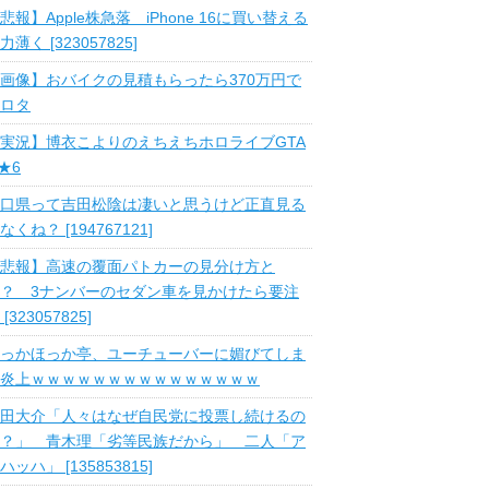
悲報】Apple株急落 iPhone 16に買い替える
力薄く [323057825]
画像】おバイクの見積もらったら370万円で
ロタ
実況】博衣こよりのえちえちホロライブGTA
 ★6
口県って吉田松陰は凄いと思うけど正直見る
なくね？ [194767121]
悲報】高速の覆面パトカーの見分け方と
？ 3ナンバーのセダン車を見かけたら要注
 [323057825]
っかほっか亭、ユーチューバーに媚びてしま
炎上ｗｗｗｗｗｗｗｗｗｗｗｗｗｗｗ
田大介「人々はなぜ自民党に投票し続けるの
？」 青木理「劣等民族だから」 二人「ア
ハッハ」 [135853815]