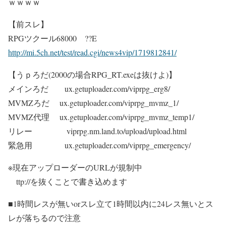
ｗｗｗｗ
【前スレ】
RPGツクール68000 ??E
http://mi.5ch.net/test/read.cgi/news4vip/1719812841/
【うｐろだ(2000の場合RPG_RT.exeは抜けよ)】
メインろだ ux.getuploader.com/viprpg_erg8/
MVMZろだ ux.getuploader.com/viprpg_mvmz_1/
MVMZ代理 ux.getuploader.com/viprpg_mvmz_temp1/
リレー viprpg.nm.land.to/upload/upload.html
緊急用 ux.getuploader.com/viprpg_emergency/
※現在アップローダーのURLが規制中
ttp://を抜くことで書き込めます
■1時間レスが無いorスレ立て1時間以内に24レス無いとス
レが落ちるので注意