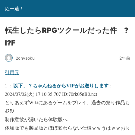
ぬー速！
転生したらRPGツクールだった件 ?
I?F
2chvsoku
2年前
引用元
以下、？ちゃんねるからVIPがお送りします
1 ：
：
2024/07/02(火) 17:10:35.707 ID:70rk05nB0.net
とりあえずWikiにあるゲームをプレイ。過去の祭り作品も
ｵﾇﾇﾒ
制作意欲が湧いたら体験版へ
体験版でも製品版とほぼ変わらない仕様ｗｗうはｗｗおｋ