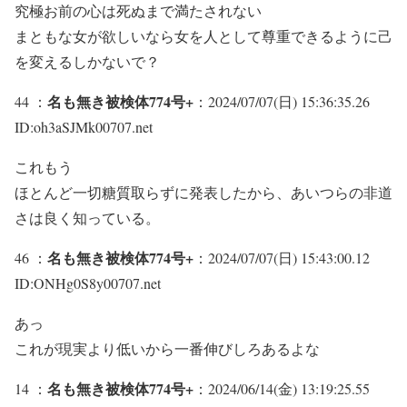
究極お前の心は死ぬまで満たされない
まともな女が欲しいなら女を人として尊重できるように己
を変えるしかないで？
名も無き被検体774号+
44 ：
：2024/07/07(日) 15:36:35.26
ID:oh3aSJMk00707.net
これもう
ほとんど一切糖質取らずに発表したから、あいつらの非道
さは良く知っている。
名も無き被検体774号+
46 ：
：2024/07/07(日) 15:43:00.12
ID:ONHg0S8y00707.net
あっ
これが現実より低いから一番伸びしろあるよな
名も無き被検体774号+
14 ：
：2024/06/14(金) 13:19:25.55