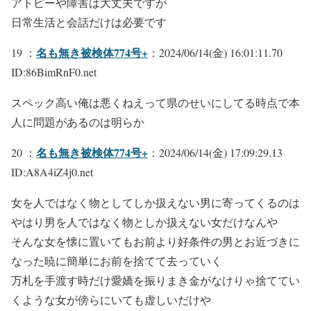
アトピーや障害は大丈夫ですが
日常生活と会話だけは必要です
名も無き被検体774号+
19 ：
：2024/06/14(金) 16:01:11.70
ID:86BimRnF0.net
スペック高い俺は悪くねえって県のせいにしてる時点で本
人に問題があるのは明らか
名も無き被検体774号+
20 ：
：2024/06/14(金) 17:09:29.13
ID:A8A4iZ4j0.net
女を人ではなく物としてしか扱えない男に寄ってくるのは
やはり男を人ではなく物としか扱えない女だけなんや
そんな女を懐に置いてもお前より好条件の男とお近づきに
なった暁に簡単にお前を捨てて去っていく
万札を手渡す時だけ愛嬌を振りまき金がなけりゃ捨ててい
くような女が傍らにいても虚しいだけや