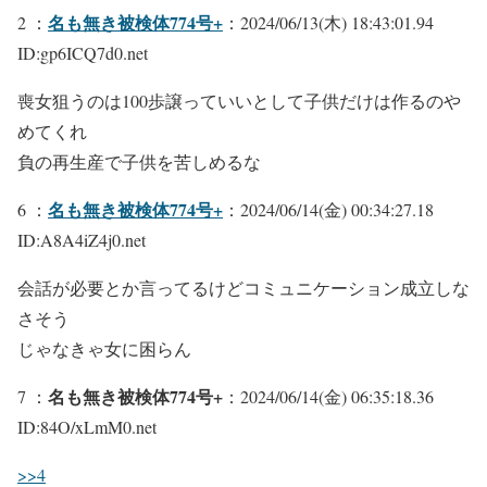
名も無き被検体774号+
2 ：
：2024/06/13(木) 18:43:01.94
ID:gp6ICQ7d0.net
喪女狙うのは100歩譲っていいとして子供だけは作るのや
めてくれ
負の再生産で子供を苦しめるな
名も無き被検体774号+
6 ：
：2024/06/14(金) 00:34:27.18
ID:A8A4iZ4j0.net
会話が必要とか言ってるけどコミュニケーション成立しな
さそう
じゃなきゃ女に困らん
名も無き被検体774号+
7 ：
：2024/06/14(金) 06:35:18.36
ID:84O/xLmM0.net
>>4