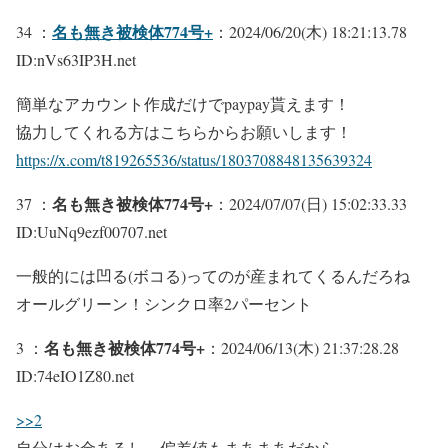
名も無き被検体774号+
34 ：
：2024/06/20(木) 18:21:13.78
ID:nVs63IP3H.net
簡単なアカウント作成だけでpaypay貰えます！
協力してくれる方はこちらからお願いします！
https://x.com/t819265536/status/1803708848135639324
名も無き被検体774号+
37 ：
：2024/07/07(日) 15:02:33.33
ID:UuNq9ezf00707.net
一般的には凹る(ボコる)ってのが産まれてくるんだろね
オールグリーン！シンクロ率2パーセント
名も無き被検体774号+
3 ：
：2024/06/13(木) 21:37:28.28
ID:74eIO1Z80.net
>>2
自分はお金あるし、偏差値もまあまあだから