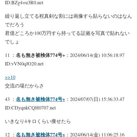
ID:BZg4+u3R0.net
繰り返し立てる程真剣な割には画像すら貼らないのはなん
でだろう
君億どころか100万円すら持ってる証拠を写真で貼れない
でしょ
名も無き被検体774号+
11 ：
：2024/06/14(金) 10:56:18.97
ID:vVN0qJO20.net
>>10
交流の場だからさ
名も無き被検体774号+
43 ：
：2024/07/07(日) 15:36:33.47
ID:CDyqnkCQH0707.net
いきなり4キロくらい痩せたら
名も無き被検体774号+
12 ：
：2024/06/14(金) 11:06:25.16