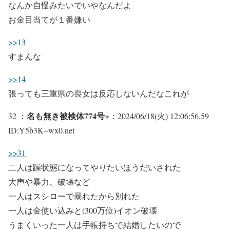
なんか自慢みたいでいやなんだよ
お金目当てが１番嫌い
>>13
すまんな
>>14
張っても三重県の喪女は反応しないんだなこれが
名も無き被検体774号+
32 ：
：2024/06/18(火) 12:06:56.59
ID:Y5b3K+wx0.net
>>31
二人は躁状態になってやりたいほうだいされた
大声や暴力、破壊など
一人はスシローで暴れたから別れた
一人は金使い込みと(300万位)イオン破壊
うまくいった一人は手帳持ちで結婚したいので