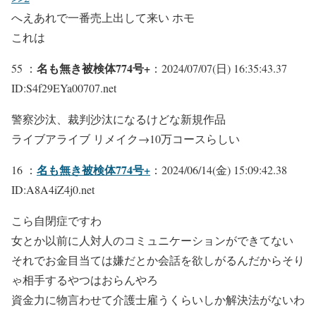
へえあれで一番売上出して来い ホモ
これは
名も無き被検体774号+
55 ：
：2024/07/07(日) 16:35:43.37
ID:S4f29EYa00707.net
警察沙汰、裁判沙汰になるけどな新規作品
ライブアライブ リメイク→10万コースらしい
名も無き被検体774号+
16 ：
：2024/06/14(金) 15:09:42.38
ID:A8A4iZ4j0.net
こら自閉症ですわ
女とか以前に人対人のコミュニケーションができてない
それでお金目当ては嫌だとか会話を欲しがるんだからそり
ゃ相手するやつはおらんやろ
資金力に物言わせて介護士雇うくらいしか解決法がないわ