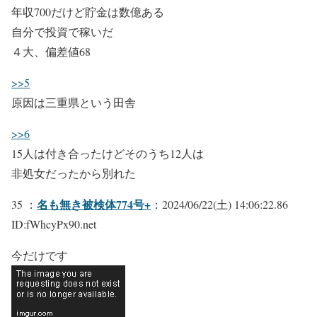
年収700だけど貯金は数億ある
自分で投資で稼いだ
４大、偏差値68
>>5
原因は三重県という田舎
>>6
15人は付き合ったけどそのうち12人は
非処女だったから別れた
名も無き被検体774号+
35 ：
：2024/06/22(土) 14:06:22.86
ID:fWhcyPx90.net
今だけです