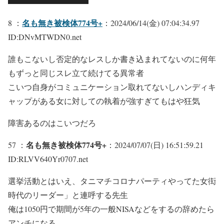
名も無き被検体774号+
8 ：
：2024/06/14(金) 07:04:34.97
ID:DNvMTWDN0.net
誰もこないし否定的なレスしか書き込まれてないのに何年
もずっと同じスレ立て続けてる異常者
こいつ自身がコミュニケーション取れてないしハンディキ
ャップがある女に対しての執着が強すぎてもはや狂気
障害あるのはこいつだろ
名も無き被検体774号+
57 ：
：2024/07/07(日) 16:51:59.21
ID:RLVV640Yr0707.net
選挙活動とはいえ、タニマチコロナパーティやってた女衒
時代のリーダー」と連呼する先生
俺は1050円で期間が5年の一般NISAなどをするの辞めたら
アンチになる