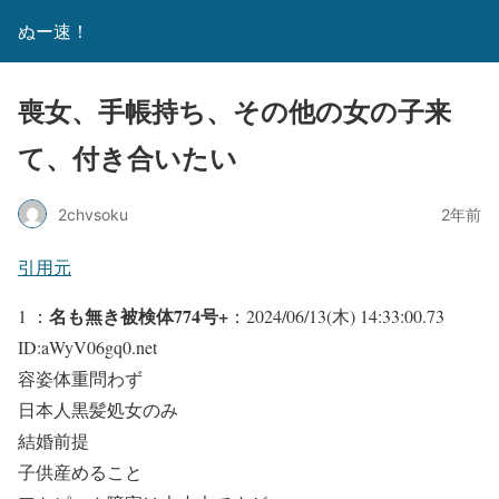
ぬー速！
喪女、手帳持ち、その他の女の子来
て、付き合いたい
2chvsoku
2年前
引用元
名も無き被検体774号+
1 ：
：2024/06/13(木) 14:33:00.73
ID:aWyV06gq0.net
容姿体重問わず
日本人黒髪処女のみ
結婚前提
子供産めること