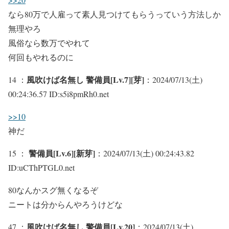
なら80万で人雇って素人見つけてもらうっていう方法しか
無理やろ
風俗なら数万でやれて
何回もやれるのに
風吹けば名無し 警備員[Lv.7][芽]
14 ：
：2024/07/13(土)
00:24:36.57 ID:s5i8pmRh0.net
>>10
神だ
警備員[Lv.6][新芽]
15 ：
：2024/07/13(土) 00:24:43.82
ID:uCThPTGL0.net
80なんかスグ無くなるぞ
ニートは分からんやろうけどな
風吹けば名無し 警備員[Lv.20]
47 ：
：2024/07/13(土)