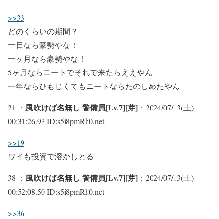
>>33
どのくらいの期間？
一日なら豪勢やな！
一ヶ月なら豪勢やな！
5ヶ月ならニートでそれで来たらええやん
一年ならひもじくてもニートならたのしめたやん
風吹けば名無し 警備員[Lv.7][芽]
21 ：
：2024/07/13(土)
00:31:26.93 ID:s5i8pmRh0.net
>>19
ワイも投資で溶かしとる
風吹けば名無し 警備員[Lv.7][芽]
38 ：
：2024/07/13(土)
00:52:08.50 ID:s5i8pmRh0.net
>>36