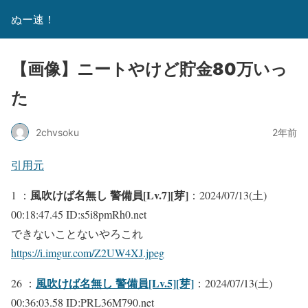
ぬー速！
【画像】ニートやけど貯金80万いっ
た
2chvsoku
2年前
引用元
風吹けば名無し 警備員[Lv.7][芽]
1 ：
：2024/07/13(土)
00:18:47.45 ID:s5i8pmRh0.net
できないことないやろこれ
https://i.imgur.com/Z2UW4XJ.jpeg
風吹けば名無し 警備員[Lv.5][芽]
26 ：
：2024/07/13(土)
00:36:03.58 ID:PRL36M790.net