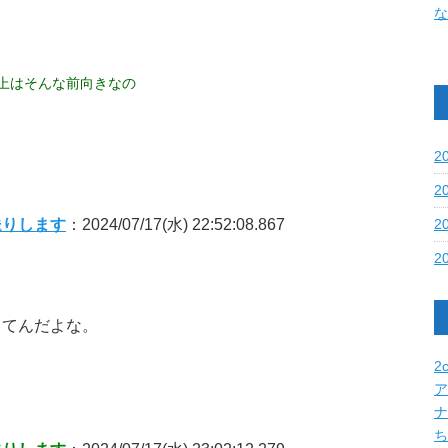
な
上はそんな前向きなの
2
2
送りします
：2024/07/17(水) 22:52:08.867
2
2
してんだよな。
2c
ア
ナ
ち