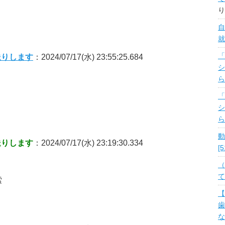
り
自
就
「
送りします
：2024/07/17(水) 23:55:25.684
シ
ら
「
シ
ら
動
送りします
：2024/07/17(水) 23:19:30.334
[
（
て
索
【
歯
な