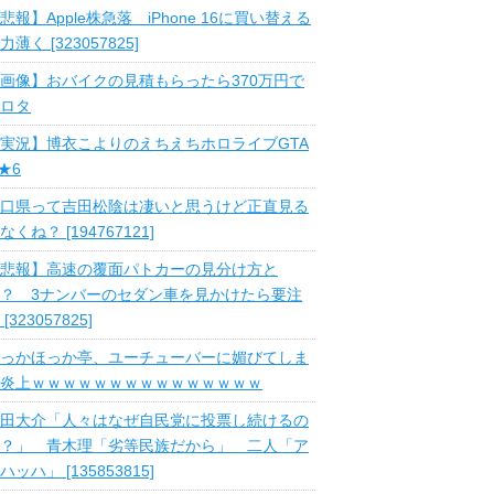
悲報】Apple株急落 iPhone 16に買い替える
力薄く [323057825]
画像】おバイクの見積もらったら370万円で
ロタ
実況】博衣こよりのえちえちホロライブGTA
 ★6
口県って吉田松陰は凄いと思うけど正直見る
なくね？ [194767121]
悲報】高速の覆面パトカーの見分け方と
？ 3ナンバーのセダン車を見かけたら要注
 [323057825]
っかほっか亭、ユーチューバーに媚びてしま
炎上ｗｗｗｗｗｗｗｗｗｗｗｗｗｗｗ
田大介「人々はなぜ自民党に投票し続けるの
？」 青木理「劣等民族だから」 二人「ア
ハッハ」 [135853815]