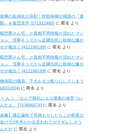
衛隊の右傾化が深刻！幹部候補が靖国の『遊
館』を集団見学 [271912485]
に
匿名
より
暇空茜さん宅」と真相不明情報が流れたマン
ョン、淫夢キッズから近隣住民に執拗な嫌が
せが相次ぐ [422186189]
に
匿名
より
暇空茜さん宅」と真相不明情報が流れたマン
ョン、淫夢キッズから近隣住民に執拗な嫌が
せが相次ぐ [422186189]
に
匿名
より
物病院の職員、子犬をタコ殴りにしてしまう
518031904]
に
匿名
より
ヽ´ん`）「なんで新札にエロ漫画の海苔つい
んだよ」 [753666574]
に
匿名
より
画像】矯正歯科で見積もりしたらこの程度の
並びで2年半かかる言われてガチギレしそう
んだが
に
匿名
より