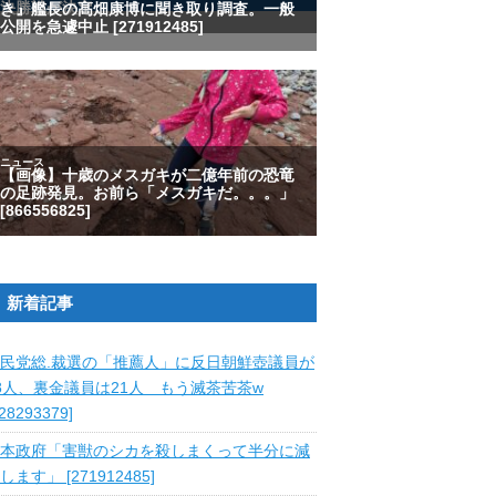
新着記事
民党総.裁選の「推薦人」に反日朝鮮壺議員が
8人、裏金議員は21人 もう滅茶苦茶w
828293379]
本政府「害獣のシカを殺しまくって半分に減
します」 [271912485]