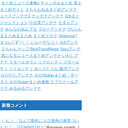
まとめニュース速報α
チャンネルまとめ
笑え
まとめサイト
２ちゃんねるまとめアンテナ
ュースアンテナZ
ナンテナアンテナ
2chまと
ジャンクション
やる実アンテナ
なまらアン
ナ
みんなのあんてな
ブルーアンテナ
2ちゃん
るまとめるまとめ
まとめクロラ
!Antenna?
タコレ(ﾟ∀ﾟ)！！
にゅーすなう！
2chアンテ
２ちゃんマップ
BestTrendNews
Saruアンテ
ナ
気になるニュースまとめアンテナ
いわしア
ンテナ
スモールタウン
ミクロシティ
スモール
シティ
リトルシティ
みくろたうん
銀河アンテ
ナ
かけだしアンテナ
ホロVtuberまとめ・ダー
クネス
ホロVtuberまとめ速報
ラブラドールア
ンテナ
みるみるアンテナ
新着コメント
ヽ´ん`）「なんで新札にエロ漫画の海苔つい
んだよ」 [753666574]
に
Margene vogels
よ