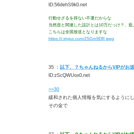
ID:56dehS9k0.net
行動せざるを得ない不運だからな
当然壺と関連した設計とは10万だっけ？、藍
こちらは全国放送となりますな
https://i.imgur.com/Z5Gm9DR.jpeg
35 ：
以下、？ちゃんねるからVIPがお
ID:zScQWUox0.net
>>30
緩和された個人情報を気にするように
その金で