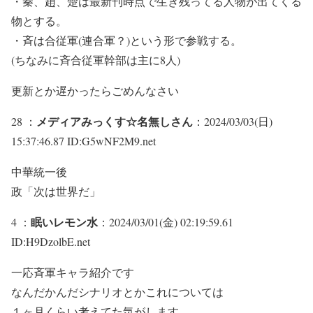
・秦、趙、楚は最新刊時点で生き残ってる人物が出てくる
物とする。
・斉は合従軍(連合軍？)という形で参戦する。
(ちなみに斉合従軍幹部は主に8人)
更新とか遅かったらごめんなさい
メディアみっくす☆名無しさん
28 ：
：2024/03/03(日)
15:37:46.87 ID:G5wNF2M9.net
中華統一後
政「次は世界だ」
眠いレモン水
4 ：
：2024/03/01(金) 02:19:59.61
ID:H9DzolbE.net
一応斉軍キャラ紹介です
なんだかんだシナリオとかこれについては
１ヶ月くらい考えてた気がします