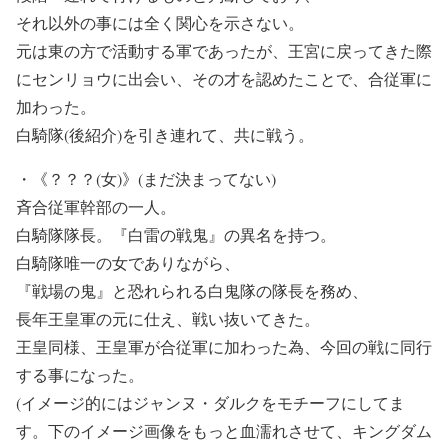
それ以外の事には全く関心を示さない。
元は東の方で活動する軍であったが、王宮に戻ってきた際
にセンリョウに出会い、その才を認めたことで、合従軍に
加わった。
白騎隊(後紹介)を引き連れて、共に戦う。
・《？？？(女)》(まだ決まってない)
斉合従軍幹部の一人。
白騎隊隊長。『白雷の戦鬼』の異名を持つ。
白騎隊唯一の女でありながら、
『戦場の鬼』と恐れられる白鬼隊の隊長を務め、
長年王皇軍の元に仕え、戦い抜いてきた。
王皇同様、王皇軍が合従軍に加わった為、今回の戦に同行
する事になった。
(イメージ的にはジャンヌ・ダルクをモチーフにしてま
す。下のイメージ画像をもっと血濡れさせて、キングダム