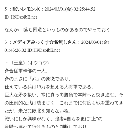
眠いレモン水
5 ：
：2024/03/01(金) 02:25:44.52
ID:H9DzolbE.net
なんかdat落ち回避というものがあるのでやっておく
メディアみっくす☆名無しさん
3 ：
：2024/03/01(金)
01:43:26.02 ID:H9DzolbE.net
・《王皇》(オウゴウ)
斉合従軍幹部の一人。
斉のまさに『武』の象徴であり、
仕えている兵は15万を超える大将軍である。
巨大な矛を扱い、常に真っ向勝負で本陣へと突き進む。そ
の圧倒的な武は凄まじく、これまでに何度も戦を重ねてき
たが、未だに敗北を知らない程。
戦いにしか興味がなく、強者=自らを更に”上”の
段階へ連れて行けるものと判断しており、