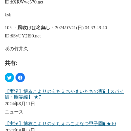
ID:bXRWwe370.net
ksk
風吹けば名無し
105 ：
：2024/07/21(日) 04:33:49.40
ID:8SyUY2IS0.net
咲の竹井久
共有:
【実況】博衣こよりのえちえちかまいたちの夜🧪【スパイ
編・幽霊編】 ★7
2024年8月11日
ニュース
【実況】博衣こよりのえちえちこよなつ甲子園🧪 ★10
2024年8月17日