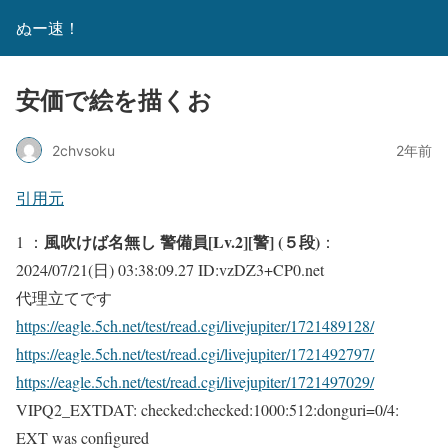
ぬー速！
安価で絵を描くお
2chvsoku
2年前
引用元
風吹けば名無し 警備員[Lv.2][警] (５段)
1 ：
：
2024/07/21(日) 03:38:09.27 ID:vzDZ3+CP0.net
代理立てです
https://eagle.5ch.net/test/read.cgi/livejupiter/1721489128/
https://eagle.5ch.net/test/read.cgi/livejupiter/1721492797/
https://eagle.5ch.net/test/read.cgi/livejupiter/1721497029/
VIPQ2_EXTDAT: checked:checked:1000:512:donguri=0/4:
EXT was configured