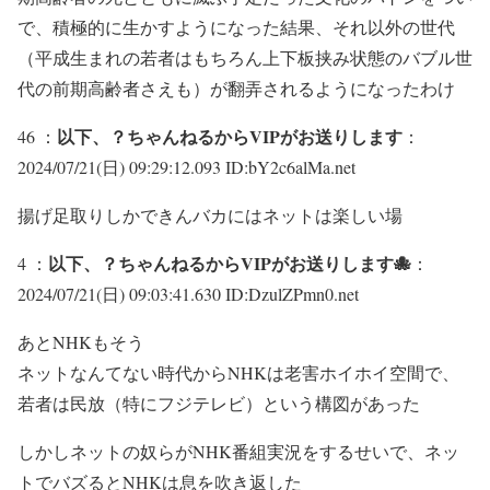
で、積極的に生かすようになった結果、それ以外の世代
（平成生まれの若者はもちろん上下板挟み状態のバブル世
代の前期高齢者さえも）が翻弄されるようになったわけ
以下、？ちゃんねるからVIPがお送りします
46 ：
：
2024/07/21(日) 09:29:12.093 ID:bY2c6alMa.net
揚げ足取りしかできんバカにはネットは楽しい場
以下、？ちゃんねるからVIPがお送りします🐙
4 ：
：
2024/07/21(日) 09:03:41.630 ID:DzulZPmn0.net
あとNHKもそう
ネットなんてない時代からNHKは老害ホイホイ空間で、
若者は民放（特にフジテレビ）という構図があった
しかしネットの奴らがNHK番組実況をするせいで、ネッ
トでバズるとNHKは息を吹き返した