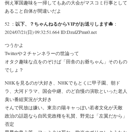
例え軍国趣味を一掃してもあの大会がマスコミ行事として
あること自体が間違いだよ
以下、？ちゃんねるからVIPがお送りします🐙
52 ：
：
2024/07/21(日) 09:32:51.664 ID:DzulZPmn0.net
つうかよ
Twitterや２チャンネラーの世論って
オタク趣味な点をのぞけば「田舎のお爺ちゃん」そのもの
でしょ？
NHKを見るのが大好き、NHKでもとくに甲子園、朝ド
ラ、大河ドラマ、国会中継、のど自慢の演歌といった老人
臭い番組実況が大好き
そんで民放は嫌い。東京の陽キャっぽい若者文化が天敵
政治の話題なら自民党政権を礼賛、野党は「左翼だから」
否定