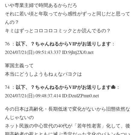
いや専業主婦で時間あるからだろ
それに若い頃と年取ってから感性がずっと同じだと思って
んの？
キミはずっとコロコロコミックとか読んでるの？
以下、？ちゃんねるからVIPがお送りします
76 ：
：
2024/07/21(日) 09:51:43.337 ID:9jhtj2X/0.net
軍国主義って
本当にどうしようもねぇなパヨクは
以下、？ちゃんねるからVIPがお送りします🐙
74 ：
：
2024/07/21(日) 09:48:37.414 ID:DzulZPmn0.net
今の日本は高齢化・長期低迷で変化がないから旧態依然な
んじゃないの
ネット民族の中心世代の40代が「若年性老害」化して、後
期高齢者の死とともに滅ぶ予定だった文化のバトンをつい