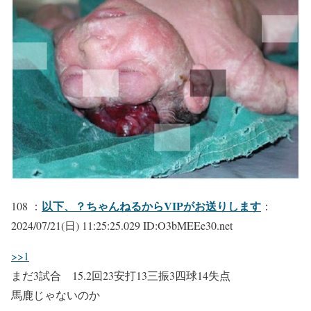
以下、？ちゃんねるからVIPがお送りします
108 ：
：
2024/07/21(日) 11:25:25.029 ID:O3bMEEe30.net
>>1
まだ3試合 15.2回23安打13三振3四球14失点
馬鹿じゃないのか