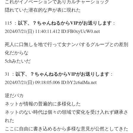
これがイノベーションでありカルチャーショック
隠れていた潜在的な声が表に現れた
以下、？ちゃんねるからVIPがお送りします
115 ：
：
2024/07/21(日) 11:40:11.412 ID:FB0xyUcW0.net
死人に口無しを地で行って女ナンパするグループとの差別
化だからな
5chみたいだ
以下、？ちゃんねるからVIPがお送りします
31 ：
：
2024/07/21(日) 09:18:05.006 ID:bY2c6alMa.net
逆だバカ
ネットが情報の普遍的に多様化した
ネットのない時代は個々の領域で変化を受け入れず継承さ
れた
ここに自由に書き込めるから多様な意見が公然としてきた