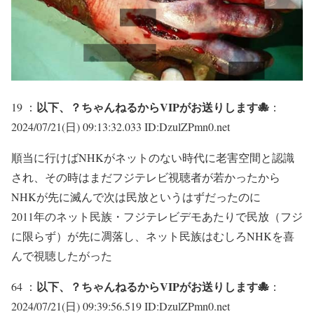
以下、？ちゃんねるからVIPがお送りします🐙
19 ：
：
2024/07/21(日) 09:13:32.033 ID:DzulZPmn0.net
順当に行けばNHKがネットのない時代に老害空間と認識
され、その時はまだフジテレビ視聴者が若かったから
NHKが先に滅んで次は民放というはずだったのに
2011年のネット民族・フジテレビデモあたりで民放（フジ
に限らず）が先に凋落し、ネット民族はむしろNHKを喜
んで視聴したがった
以下、？ちゃんねるからVIPがお送りします🐙
64 ：
：
2024/07/21(日) 09:39:56.519 ID:DzulZPmn0.net