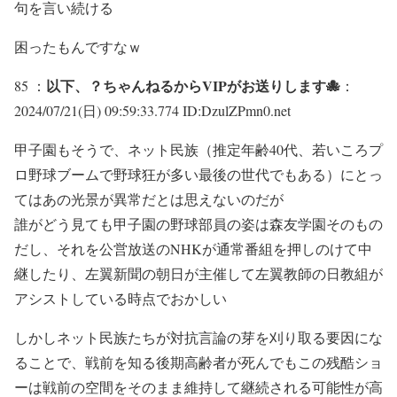
句を言い続ける
困ったもんですなｗ
以下、？ちゃんねるからVIPがお送りします🐙
85 ：
：
2024/07/21(日) 09:59:33.774 ID:DzulZPmn0.net
甲子園もそうで、ネット民族（推定年齢40代、若いころプ
ロ野球ブームで野球狂が多い最後の世代でもある）にとっ
てはあの光景が異常だとは思えないのだが
誰がどう見ても甲子園の野球部員の姿は森友学園そのもの
だし、それを公営放送のNHKが通常番組を押しのけて中
継したり、左翼新聞の朝日が主催して左翼教師の日教組が
アシストしている時点でおかしい
しかしネット民族たちが対抗言論の芽を刈り取る要因にな
ることで、戦前を知る後期高齢者が死んでもこの残酷ショ
ーは戦前の空間をそのまま維持して継続される可能性が高