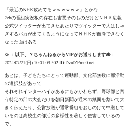
「最近のNHK攻めてるｗｗｗｗｗｗ」とかな
2chの番組実況板の存在も害悪そのものだけどＮＨＫ広報
公式ツイッターが出てきたあたりでツイッターで大はしゃ
ぎするバカが出てくるようになってＮＨＫが自浄できなく
なった面はある
以下、？ちゃんねるからVIPがお送りします🐙
86 ：
：
2024/07/21(日) 10:01:09.502 ID:DzulZPmn0.net
あとは、子どもたちにとって運動部、文化部無数に部活動
の選択肢があって
それぞれインターハイがあるにもかかわらず、野球部と言
う特定の部の大会だけを朝日新聞が通常の紙面を割いて大
きく伝えたり、公営放送が通常番組をおしのけて中継して
いるのは高校生の部活の多様性を著しく侵害しているの
で、