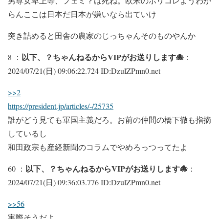
男尊女卑上等、フェミ？は死ね。欧米のポリコレようわか
らんここは日本だ日本が嫌いなら出ていけ
突き詰めると田舎の農家のじっちゃんそのものやんか
以下、？ちゃんねるからVIPがお送りします🐙
8 ：
：
2024/07/21(日) 09:06:22.724 ID:DzulZPmn0.net
>>2
https://president.jp/articles/-/25735
誰がどう見ても軍国主義だろ。お前の仲間の橋下徹も指摘
しているし
和田政宗も産経新聞のコラムでやめろっつってたよ
以下、？ちゃんねるからVIPがお送りします🐙
60 ：
：
2024/07/21(日) 09:36:03.776 ID:DzulZPmn0.net
>>56
実際そうだよ