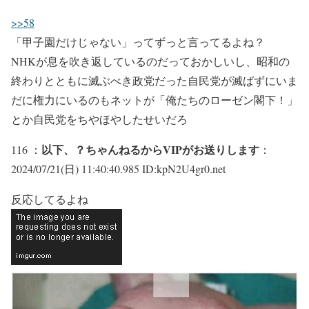
>>58
「甲子園だけじゃない」ってずっと言ってるよね？
NHKが息を吹き返しているのだっておかしいし、昭和の
終わりとともに滅ぶべき政党だった自民党が滅ばずにいま
だに権力にいるのもネットが「俺たちのローゼン閣下！」
とか自民党をちやほやしたせいだろ
以下、？ちゃんねるからVIPがお送りします
116 ：
：
2024/07/21(日) 11:40:40.985 ID:kpN2U4gr0.net
反応してるよね