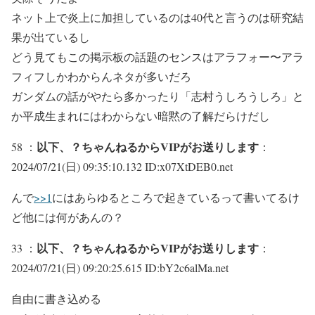
ネット上で炎上に加担しているのは40代と言うのは研究結
果が出ているし
どう見てもこの掲示板の話題のセンスはアラフォー〜アラ
フィフしかわからんネタが多いだろ
ガンダムの話がやたら多かったり「志村うしろうしろ」と
か平成生まれにはわからない暗黙の了解だらけだし
以下、？ちゃんねるからVIPがお送りします
58 ：
：
2024/07/21(日) 09:35:10.132 ID:x07XtDEB0.net
んで
>>1
にはあらゆるところで起きているって書いてるけ
ど他には何があんの？
以下、？ちゃんねるからVIPがお送りします
33 ：
：
2024/07/21(日) 09:20:25.615 ID:bY2c6alMa.net
自由に書き込める