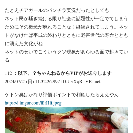
たとえチアガールのパンチラ実況だったとしても
ネット民が騒ぎ続ける限り社会に話題性が一定でてしまう
ためにその概念が廃れることなく継続されてしまう。ネッ
トがなければ平成の終わりとともに老害世代の寿命ととも
に消えた文化がね
ネットのせいでこういうクソ現象があらゆる面で起きてい
る
以下、？ちゃんねるからVIPがお送りします
112 ：
：
2024/07/21(日) 11:32:26.997 ID:UvXqR+VPa.net
ケトン臭はかなり評価ポイントで利確したらええやん
https://i.imgur.com/lflrHfi.jpeg