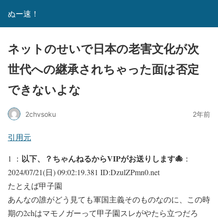
ぬー速！
ネットのせいで日本の老害文化が次
世代への継承されちゃった面は否定
できないよな
2chvsoku
2年前
引用元
以下、？ちゃんねるからVIPがお送りします🐙
1 ：
：
2024/07/21(日) 09:02:19.381 ID:DzulZPmn0.net
たとえば甲子園
あんなの誰がどう見ても軍国主義そのものなのに、この時
期の2chはマモノガーって甲子園スレがやたら立つだろ