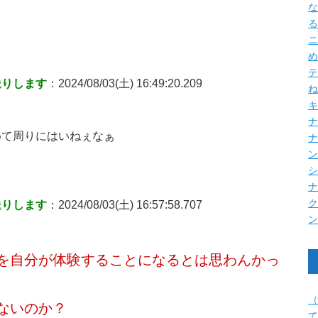
な
る
ニ
め
テ
送りします
：2024/08/03(土) 16:49:20.209
ね
キ
ナ
めて周りにはいねぇなぁ
送りします
：2024/08/03(土) 16:57:58.707
を自分が体験することになるとは思わんかっ
（
ないのか？
て