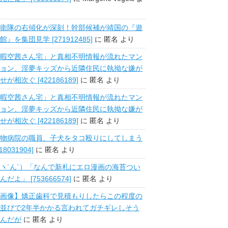
衛隊の右傾化が深刻！幹部候補が靖国の『遊
館』を集団見学 [271912485]
に
匿名
より
暇空茜さん宅」と真相不明情報が流れたマン
ョン、淫夢キッズから近隣住民に執拗な嫌が
せが相次ぐ [422186189]
に
匿名
より
暇空茜さん宅」と真相不明情報が流れたマン
ョン、淫夢キッズから近隣住民に執拗な嫌が
せが相次ぐ [422186189]
に
匿名
より
物病院の職員、子犬をタコ殴りにしてしまう
518031904]
に
匿名
より
ヽ´ん`）「なんで新札にエロ漫画の海苔つい
んだよ」 [753666574]
に
匿名
より
画像】矯正歯科で見積もりしたらこの程度の
並びで2年半かかる言われてガチギレしそう
んだが
に
匿名
より