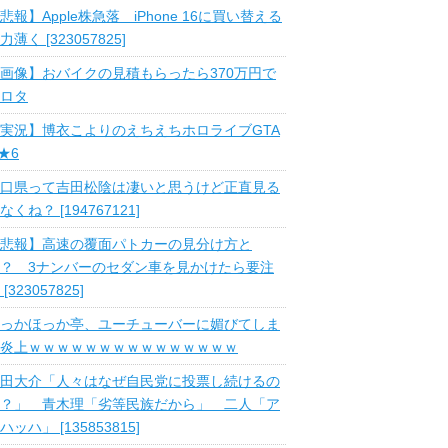
悲報】Apple株急落 iPhone 16に買い替える
力薄く [323057825]
画像】おバイクの見積もらったら370万円で
ロタ
実況】博衣こよりのえちえちホロライブGTA
 ★6
口県って吉田松陰は凄いと思うけど正直見る
なくね？ [194767121]
悲報】高速の覆面パトカーの見分け方と
？ 3ナンバーのセダン車を見かけたら要注
 [323057825]
っかほっか亭、ユーチューバーに媚びてしま
炎上ｗｗｗｗｗｗｗｗｗｗｗｗｗｗｗ
田大介「人々はなぜ自民党に投票し続けるの
？」 青木理「劣等民族だから」 二人「ア
ハッハ」 [135853815]