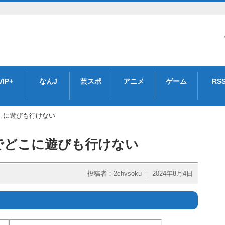
VIP+
なんJ
芸スポ
アニメ
ゲーム
RS
こに遊びも行けない
でどこに遊びも行けない
投稿者：2chvsoku ｜ 2024年8月4日