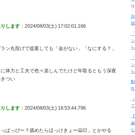
り
自
就
送りします
：2024/08/03(土) 17:02:01.166
「
シ
ら
プラン丸投げで提案しても「金がない」「なにする？」
「
シ
りに体力と工夫で色々楽しんでたけど年取るともう深夜
ら
かきつい
動
[
（
て
送りします
：2024/08/03(土) 16:53:44.796
【
歯
っぱっぴー？舐めたらほっけきょー🙅🏻」とかやる
な