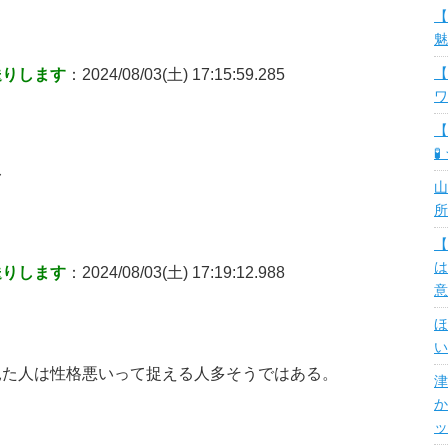
【
魅
送りします
：2024/08/03(土) 17:15:59.285
【
ワ
【
🧪
〜
山
所
【
は
送りします
：2024/08/03(土) 17:19:12.988
意
ほ
い
見た人は性格悪いって捉える人多そうではある。
津
か
ッ