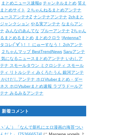
まとめニュース速報α
チャンネルまとめ
笑え
まとめサイト
２ちゃんねるまとめアンテナ
ュースアンテナZ
ナンテナアンテナ
2chまと
ジャンクション
やる実アンテナ
なまらアン
ナ
みんなのあんてな
ブルーアンテナ
2ちゃん
るまとめるまとめ
まとめクロラ
!Antenna?
タコレ(ﾟ∀ﾟ)！！
にゅーすなう！
2chアンテ
２ちゃんマップ
BestTrendNews
Saruアンテ
ナ
気になるニュースまとめアンテナ
いわしア
ンテナ
スモールタウン
ミクロシティ
スモール
シティ
リトルシティ
みくろたうん
銀河アンテ
ナ
かけだしアンテナ
ホロVtuberまとめ・ダー
クネス
ホロVtuberまとめ速報
ラブラドールア
ンテナ
みるみるアンテナ
新着コメント
ヽ´ん`）「なんで新札にエロ漫画の海苔つい
んだよ」 [753666574]
に
Margene vogels
よ