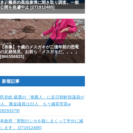
新着記事
民党総.裁選の「推薦人」に反日朝鮮壺議員が
8人、裏金議員は21人 もう滅茶苦茶w
828293379]
本政府「害獣のシカを殺しまくって半分に減
します」 [271912485]