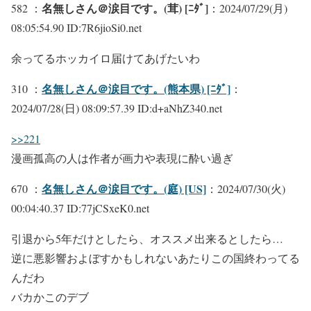
名無しさん＠涙目です。(茸) [ﾆﾀﾞ]
582 ：
：2024/07/29(月)
08:05:54.90 ID:7R6jioSi0.net
余ってるホッカイロ届けてあげたいわ
名無しさん＠涙目です。(熊本県) [ﾆﾀﾞ]
310 ：
：
2024/07/28(日) 08:09:57.39 ID:d+aNhZ340.net
>>221
漫画孤高の人は作者が画力や表現に酔い過ぎ
名無しさん＠涙目です。(庭) [US]
670 ：
：2024/07/30(火)
00:04:40.37 ID:77jCSxeK0.net
引退から5年だけとしたら、オススメ出来るとしたら…
逆に悪影響およぼすかもしれないあたりこの国終わってる
んだわ
バカかこのデブ