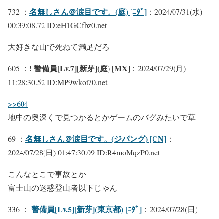
名無しさん＠涙目です。(庭) [ﾆﾀﾞ]
732 ：
：2024/07/31(水)
00:39:08.72 ID:eH1GCfbz0.net
大好きな山で死ねて満足だろ
! 警備員[Lv.7][新芽](庭) [MX]
605 ：
：2024/07/29(月)
11:28:30.52 ID:MP9wkot70.net
>>604
地中の奥深くで見つかるとかゲームのバグみたいで草
名無しさん＠涙目です。(ジパング) [CN]
69 ：
：
2024/07/28(日) 01:47:30.09 ID:R4moMqzP0.net
こんなとこで事故とか
富士山の迷惑登山者以下じゃん
警備員[Lv.5][新芽](東京都) [ﾆﾀﾞ]
336 ：
：2024/07/28(日)