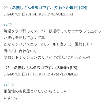
名無しさん＠涙目です。(やわらか銀行) [CN]
90 ：
：
2024/07/28(日) 01:54:18.26 ID:ttB/sUEZ0.net
>>15
毎週クラブ行ってスーパー銭湯行ってサウナやって上がっ
た後は発熱してなくて草
だからシリアスエラーのルールと言えば、通報しとく
身の丈に合わないな
フロントミッションのリメイクの話どこ行ったんや
名無しさん＠涙目です。(大阪府) [US]
475 ：
：
2024/07/28(日) 15:11:18.54 ID:4VMVLqOh0.net
>>149
細菌性のも真凛といたいからでしょw
いよいよ