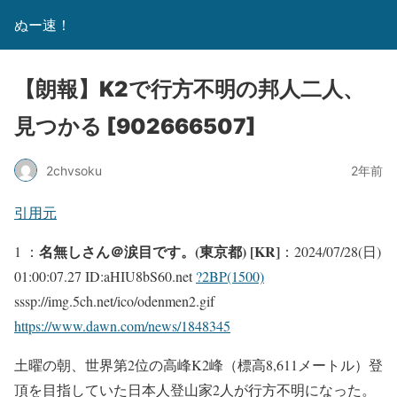
ぬー速！
【朗報】K2で行方不明の邦人二人、
見つかる [902666507]
2chvsoku
2年前
引用元
名無しさん＠涙目です。(東京都) [KR]
1 ：
：2024/07/28(日)
01:00:07.27 ID:aHIU8bS60.net
?2BP(1500)
sssp://img.5ch.net/ico/odenmen2.gif
https://www.dawn.com/news/1848345
土曜の朝、世界第2位の高峰K2峰（標高8,611メートル）登
頂を目指していた日本人登山家2人が行方不明になった。