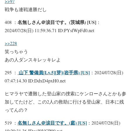
>>97
戦争も連戦連勝だし
名無しさん＠涙目です。(茨城県) [US]
408 ：
：
2024/07/28(日) 11:59:36.71 ID:PYsfWpFd0.net
>>228
笑っちゃう
あの人ダンスキレッキレよ
山下 警備員[Lv.5][芽](岩手県) [US]
295 ：
：2024/07/28(日)
07:47:14.30 ID:DdxD4pxH0.net
ヒマラヤで遭難した登山家の捜索にケンローさんとかも参
加してたけど、この2人の救助に行ける登山家、日本に残
ってんの？
名無しさん＠涙目です。(庭) [US]
519 ：
：2024/07/28(日)
19:20:31.36 ID:vjJ9VCP90.net