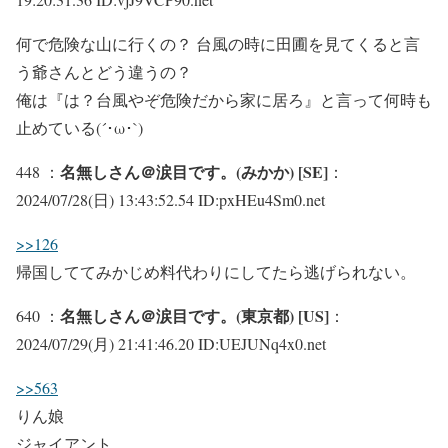
何で危険な山に行くの？ 台風の時に田圃を見てくると言
う爺さんとどう違うの？
俺は『は？台風やぞ危険だから家に居ろ』と言って何時も
止めている(´･ω･`)
名無しさん＠涙目です。(みかか) [SE]
448 ：
：
2024/07/28(日) 13:43:52.54 ID:pxHEu4Sm0.net
>>126
帰国しててみかじめ料代わりにしてたら逃げられない。
名無しさん＠涙目です。(東京都) [US]
640 ：
：
2024/07/29(月) 21:41:46.20 ID:UEJUNq4x0.net
>>563
りん娘
ジャイアント