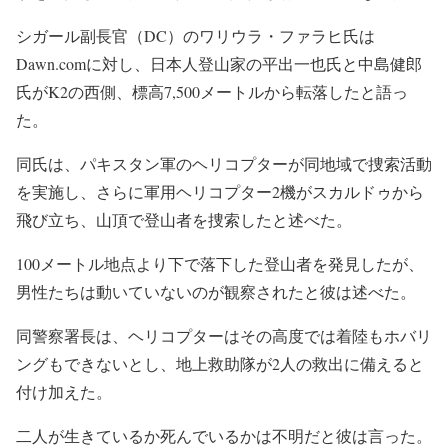
シガール副長官（DC）のワリウラ・ファラヒ氏は
Dawn.comに対し、日本人登山家の平出一也氏と中島健郎
氏がK2の西側、標高7,500メートルから転落したと語っ
た。
同氏は、パキスタン軍のヘリコプターが同地域で捜索活動
を実施し、さらに軍用ヘリコプター2機がスカルドゥから
飛び立ち、山頂で登山者を捜索したと述べた。
100メートル地点より下で落下した登山者を発見したが、
男性たちは動いていないのが観察されたと彼は述べた。
同警察署長は、ヘリコプターはその高度では着陸もホバリ
ングもできないとし、地上救助隊が2人の救出に備えると
付け加えた。
二人が生きているか死んでいるかは不明だと彼は言った。