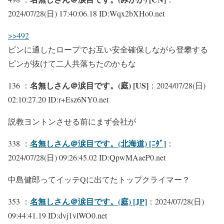
2024/07/28(日) 17:40:06.18 ID:Wqx2bXHo0.net
>>492
ピンに通したロープでお互い安全確保しながら登攀する
ピンが抜けて二人共落ちたのかもな
名無しさん＠涙目です。(庭) [US]
136 ：
：2024/07/28(日)
02:10:27.20 ID:r+Esz6NY0.net
説教ヨントンさせる前にまず会社が
名無しさん＠涙目です。(北海道) [ﾆﾀﾞ]
338 ：
：
2024/07/28(日) 09:26:45.02 ID:QpwMAaeP0.net
中島健郎ってイッテQに出てたトップクライマー？
名無しさん＠涙目です。(庭) [JP]
353 ：
：2024/07/28(日)
09:44:41.19 ID:dvj1vlWO0.net