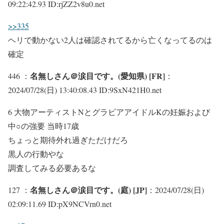
09:22:42.93 ID:rjZZ2v8u0.net
>>335
ヘリで動かない2人は確認されてるから亡くなってるのは
確定
名無しさん＠涙目です。(愛知県) [FR]
446 ：
：
2024/07/28(日) 13:40:08.43 ID:9SxN421H0.net
6 大物アーティストNとグラビアアイドルKの妊娠および
中○の強要 当時17歳
ちょっと期待外れ過ぎただけだろ
黒人の行動やな
調査してみる必要あるな
名無しさん＠涙目です。(庭) [JP]
127 ：
：2024/07/28(日)
02:09:11.69 ID:pX9NCVrn0.net