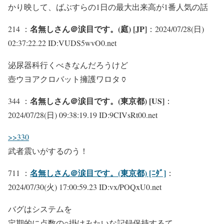
かり映して、ばぶすらの1日の最大出来高が1番人気の話
名無しさん＠涙目です。(庭) [JP]
214 ：
：2024/07/28(日)
02:37:22.22 ID:VUDS5wvO0.net
泌尿器科行くべきなんだろうけど
壺ウヨアクロバット擁護ワロタ🏺
名無しさん＠涙目です。(東京都) [US]
344 ：
：
2024/07/28(日) 09:38:19.19 ID:9CIVsRt00.net
>>330
武者震いがするのう！
名無しさん＠涙目です。(東京都) [ﾆﾀﾞ]
711 ：
：
2024/07/30(火) 17:00:59.23 ID:vx/POQxU0.net
バグはシステムを
定期的に点数の○掛けみたいな記録保持するて