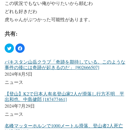
この状況でもない俺がやりたいから頼むわ
どれも好きだわ
虎ちゃんがぶつかった可能性があります。
共有:
パキスタン山岳クラブ「奇跡を期待している。このような
事件の後には奇跡が起きるのだ」 [902666507]
2024年8月5日
ニュース
【登山】K2で日本人有名登山家2人が滑落し行方不明 平
出和也、中島健郎 [187477461]
2024年7月29日
ニュース
名峰マッターホルンで1000メートル滑落、登山者2人死亡