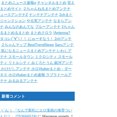
まとめニュース速報α
チャンネルまとめ
笑え
まとめサイト
２ちゃんねるまとめアンテナ
ュースアンテナZ
ナンテナアンテナ
2chまと
ジャンクション
やる実アンテナ
なまらアン
ナ
みんなのあんてな
ブルーアンテナ
2ちゃん
るまとめるまとめ
まとめクロラ
!Antenna?
タコレ(ﾟ∀ﾟ)！！
にゅーすなう！
2chアンテ
２ちゃんマップ
BestTrendNews
Saruアンテ
ナ
気になるニュースまとめアンテナ
いわしア
ンテナ
スモールタウン
ミクロシティ
スモール
シティ
リトルシティ
みくろたうん
銀河アンテ
ナ
かけだしアンテナ
ホロVtuberまとめ・ダー
クネス
ホロVtuberまとめ速報
ラブラドールア
ンテナ
みるみるアンテナ
新着コメント
ヽ´ん`）「なんで新札にエロ漫画の海苔つい
んだよ」 [753666574]
に
Margene vogels
よ