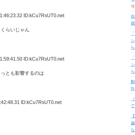
り
1:46:23.32 ID:kCu7RsUT0.net
自
就
タくらいじゃん
「
シ
ら
「
1:59:41.50 ID:kCu7RsUT0.net
シ
ら
もっとも影響するのは
動
[
（
:42:48.31 ID:kCu7RsUT0.net
て
【
歯
な