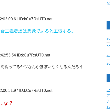
な
2:03:00.61 ID:kCu7RsUT0.net
肉食主義者達は悪党であると主張する。
2
2
:42:53.54 ID:kCu7RsUT0.net
2
2
も肉食ってるヤツなんかほぼいなくなるんだろう
2c
2:00:51.97 ID:kCu7RsUT0.net
ア
ナ
よな？
ち