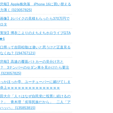
悲報】Apple株急落 iPhone 16に買い替える
力薄く [323057825]
画像】おバイクの見積もらったら370万円で
ロタ
実況】博衣こよりのえちえちホロライブGTA
 ★6
口県って吉田松陰は凄いと思うけど正直見る
なくね？ [194767121]
悲報】高速の覆面パトカーの見分け方と
？ 3ナンバーのセダン車を見かけたら要注
 [323057825]
っかほっか亭、ユーチューバーに媚びてしま
炎上ｗｗｗｗｗｗｗｗｗｗｗｗｗｗｗ
田大介「人々はなぜ自民党に投票し続けるの
？」 青木理「劣等民族だから」 二人「ア
ハッハ」 [135853815]