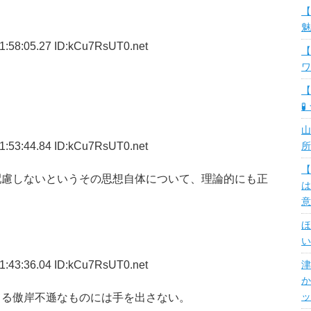
【
魅
1:58:05.27 ID:kCu7RsUT0.net
【
ワ
。
【
🧪
山
1:53:44.84 ID:kCu7RsUT0.net
所
【
配慮しないというその思想自体について、理論的にも正
は
意
ほ
い
1:43:36.04 ID:kCu7RsUT0.net
津
か
てる傲岸不遜なものには手を出さない。
ッ