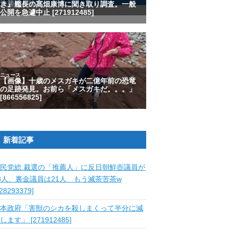
新着記事
民党総.裁選の「推薦人」に反日朝鮮壺議員が
8人、裏金議員は21人 もう滅茶苦茶w
828293379]
本政府「害獣のシカを殺しまくって半分に減
します」 [271912485]