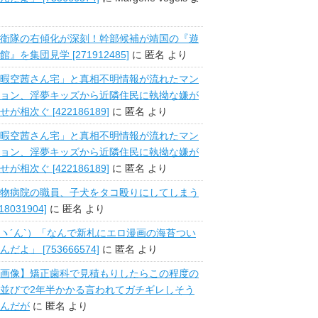
衛隊の右傾化が深刻！幹部候補が靖国の『遊
館』を集団見学 [271912485]
に
匿名
より
暇空茜さん宅」と真相不明情報が流れたマン
ョン、淫夢キッズから近隣住民に執拗な嫌が
せが相次ぐ [422186189]
に
匿名
より
暇空茜さん宅」と真相不明情報が流れたマン
ョン、淫夢キッズから近隣住民に執拗な嫌が
せが相次ぐ [422186189]
に
匿名
より
物病院の職員、子犬をタコ殴りにしてしまう
518031904]
に
匿名
より
ヽ´ん`）「なんで新札にエロ漫画の海苔つい
んだよ」 [753666574]
に
匿名
より
画像】矯正歯科で見積もりしたらこの程度の
並びで2年半かかる言われてガチギレしそう
んだが
に
匿名
より