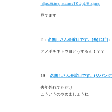
https://i.imgur.com/TKUgUBb.jpeg
見てます
2 ：
名無しさん＠涙目です。(糸) [ﾆﾀﾞ]
：2
アメポチネトウヨどうするん！？？
19 ：
名無しさん＠涙目です。(ジパング) [
去年外れてただけ
こういうのやめましょうね