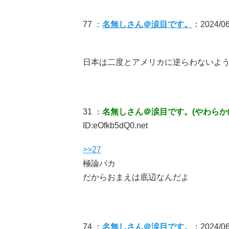
77 ：
名無しさん＠涙目です。
：2024/06
日本は二度とアメリカに逆らわないよ
31 ：
名無しさん＠涙目です。(やわらか銀行
ID:eOfkb5dQ0.net
>>27
極論バカ
だからおまえは底辺なんだよ
74 ：
名無しさん＠涙目です。
：2024/06