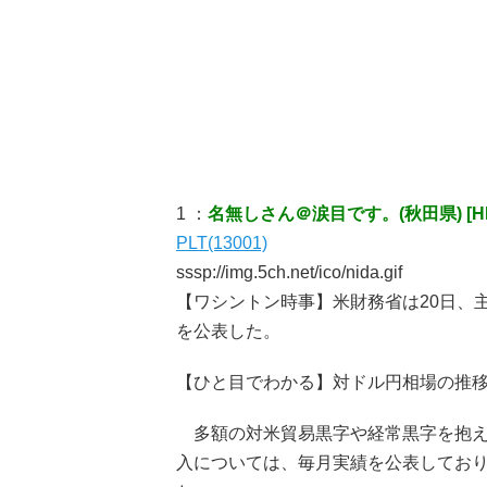
1 ：
名無しさん＠涙目です。(秋田県) [H
PLT(13001)
sssp://img.5ch.net/ico/nida.gif
【ワシントン時事】米財務省は20日、
を公表した。
【ひと目でわかる】対ドル円相場の推
多額の対米貿易黒字や経常黒字を抱え
入については、毎月実績を公表してお