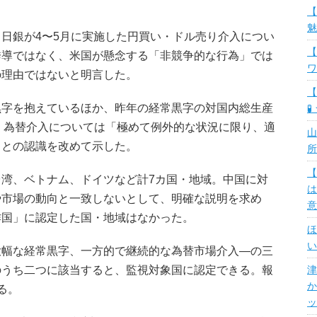
【
魅
日銀が4〜5月に実施した円買い・ドル売り介入につい
【
誘導ではなく、米国が懸念する「非競争的な行為」では
ワ
の理由ではないと明言した。
【
字を抱えているほか、昨年の経常黒字の対国内総生産
🧪
、為替介入については「極めて例外的な状況に限り、適
山
」との認識を改めて示した。
所
【
湾、ベトナム、ドイツなど計7カ国・地域。中国に対
は
や市場の動向と一致しないとして、明確な説明を求め
意
作国」に認定した国・地域はなかった。
ほ
い
幅な経常黒字、一方的で継続的な為替市場介入―の三
のうち二つに該当すると、監視対象国に認定できる。報
津
か
る。
ッ