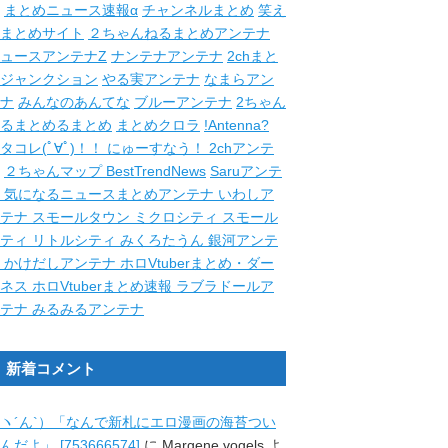
まとめニュース速報α
チャンネルまとめ
笑え
まとめサイト
２ちゃんねるまとめアンテナ
ュースアンテナZ
ナンテナアンテナ
2chまと
ジャンクション
やる実アンテナ
なまらアン
ナ
みんなのあんてな
ブルーアンテナ
2ちゃん
るまとめるまとめ
まとめクロラ
!Antenna?
タコレ(ﾟ∀ﾟ)！！
にゅーすなう！
2chアンテ
２ちゃんマップ
BestTrendNews
Saruアンテ
ナ
気になるニュースまとめアンテナ
いわしア
ンテナ
スモールタウン
ミクロシティ
スモール
シティ
リトルシティ
みくろたうん
銀河アンテ
ナ
かけだしアンテナ
ホロVtuberまとめ・ダー
クネス
ホロVtuberまとめ速報
ラブラドールア
ンテナ
みるみるアンテナ
新着コメント
ヽ´ん`）「なんで新札にエロ漫画の海苔つい
んだよ」 [753666574]
に
Margene vogels
よ