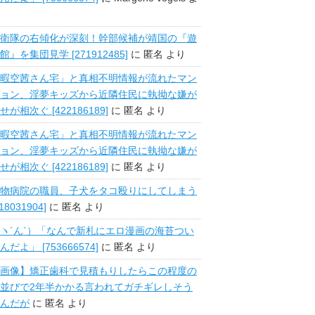
衛隊の右傾化が深刻！幹部候補が靖国の『遊
館』を集団見学 [271912485]
に
匿名
より
暇空茜さん宅」と真相不明情報が流れたマン
ョン、淫夢キッズから近隣住民に執拗な嫌が
せが相次ぐ [422186189]
に
匿名
より
暇空茜さん宅」と真相不明情報が流れたマン
ョン、淫夢キッズから近隣住民に執拗な嫌が
せが相次ぐ [422186189]
に
匿名
より
物病院の職員、子犬をタコ殴りにしてしまう
518031904]
に
匿名
より
ヽ´ん`）「なんで新札にエロ漫画の海苔つい
んだよ」 [753666574]
に
匿名
より
画像】矯正歯科で見積もりしたらこの程度の
並びで2年半かかる言われてガチギレしそう
んだが
に
匿名
より