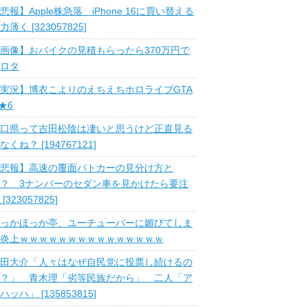
悲報】Apple株急落 iPhone 16に買い替える
力薄く [323057825]
画像】おバイクの見積もらったら370万円で
ロタ
実況】博衣こよりのえちえちホロライブGTA
 ★6
口県って吉田松陰は凄いと思うけど正直見る
なくね？ [194767121]
悲報】高速の覆面パトカーの見分け方と
？ 3ナンバーのセダン車を見かけたら要注
 [323057825]
っかほっか亭、ユーチューバーに媚びてしま
炎上ｗｗｗｗｗｗｗｗｗｗｗｗｗｗｗ
田大介「人々はなぜ自民党に投票し続けるの
？」 青木理「劣等民族だから」 二人「ア
ハッハ」 [135853815]