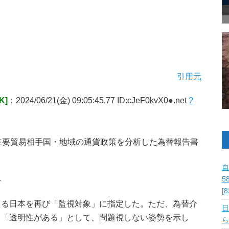
引用元
K]
：2024/06/21(金) 09:05:45.77 ID:cJeF0kvX0●.net
?
主要貿易相手国・地域の通貨政策を分析した為替報告書
自
移
5
[
る日本を再び「監視対象」に指定した。ただ、為替介
日
り「透明性がある」として、問題視しない姿勢を示し
ら