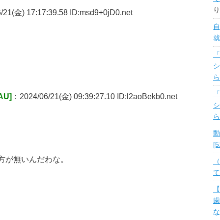
り
21(金) 17:17:39.58 ID:msd9+0jD0.net
自
就
「
シ
ら
「
U]
：2024/06/21(金) 09:39:27.10 ID:l2aoBekb0.net
シ
ら
動
[
ら仕方が無いんだわな。
（
て
【
歯
な