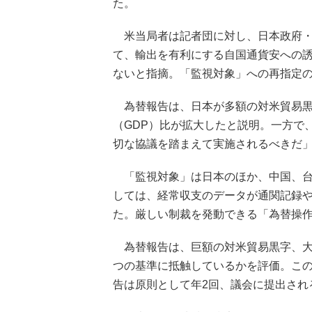
た。
米当局者は記者団に対し、日本政府・
て、輸出を有利にする自国通貨安への
ないと指摘。「監視対象」への再指定
為替報告は、日本が多額の対米貿易黒
（GDP）比が拡大したと説明。一方で
切な協議を踏まえて実施されるべきだ
「監視対象」は日本のほか、中国、台
しては、経常収支のデータが通関記録
た。厳しい制裁を発動できる「為替操
為替報告は、巨額の対米貿易黒字、大
つの基準に抵触しているかを評価。こ
告は原則として年2回、議会に提出され