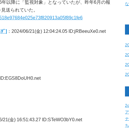
6年以降に「監視対象」となっていたが、昨年6月の報
な
を見送られていた。
660a518e97684e025e73f820913a05f89c1fe6
ﾞ]
：2024/06/21(金) 12:04:24.05 ID:jRBeeuXe0.net
2
2
2
2
 ID:EGS8DoUH0.net
2c
ア
ナ
/21(金) 16:51:43.27 ID:STeWO3bY0.net
ち