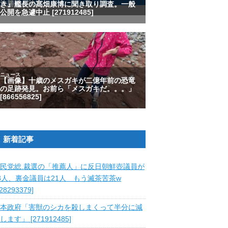
新着記事
民党総.裁選の「推薦人」に反日朝鮮壺議員が
8人、裏金議員は21人 もう滅茶苦茶w
828293379]
本政府「害獣のシカを殺しまくって半分に減
します」 [271912485]