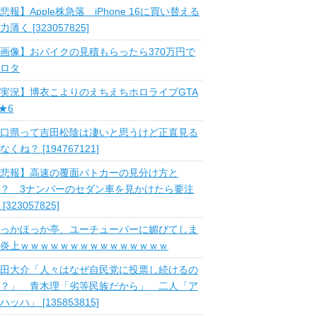
悲報】Apple株急落 iPhone 16に買い替える
力薄く [323057825]
画像】おバイクの見積もらったら370万円で
ロタ
実況】博衣こよりのえちえちホロライブGTA
 ★6
口県って吉田松陰は凄いと思うけど正直見る
なくね？ [194767121]
悲報】高速の覆面パトカーの見分け方と
？ 3ナンバーのセダン車を見かけたら要注
 [323057825]
っかほっか亭、ユーチューバーに媚びてしま
炎上ｗｗｗｗｗｗｗｗｗｗｗｗｗｗｗ
田大介「人々はなぜ自民党に投票し続けるの
？」 青木理「劣等民族だから」 二人「ア
ハッハ」 [135853815]