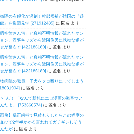
衛隊の右傾化が深刻！幹部候補が靖国の『遊
館』を集団見学 [271912485]
に
匿名
より
暇空茜さん宅」と真相不明情報が流れたマン
ョン、淫夢キッズから近隣住民に執拗な嫌が
せが相次ぐ [422186189]
に
匿名
より
暇空茜さん宅」と真相不明情報が流れたマン
ョン、淫夢キッズから近隣住民に執拗な嫌が
せが相次ぐ [422186189]
に
匿名
より
物病院の職員、子犬をタコ殴りにしてしまう
518031904]
に
匿名
より
ヽ´ん`）「なんで新札にエロ漫画の海苔つい
んだよ」 [753666574]
に
匿名
より
画像】矯正歯科で見積もりしたらこの程度の
並びで2年半かかる言われてガチギレしそう
んだが
に
匿名
より