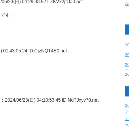
06/23(日) 04:29:33.92 ID:KVk2jfOa0.net
な
ンです！
2
 01:43:05.24 ID:CjzNQT4E0.net
2
2
2
]
：2024/06/23(日) 04:10:53.45 ID:NdTJxyv70.net
2c
ア
ナ
ち