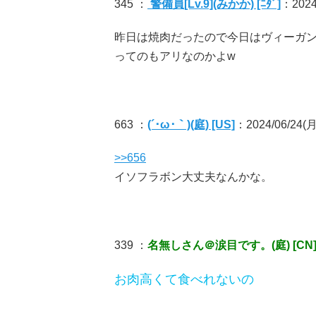
345 ：
警備員[Lv.9](みかか) [ﾆﾀﾞ]
：2024/
昨日は焼肉だったので今日はヴィーガ
ってのもアリなのかよw
663 ：
(´･ω･｀)(庭) [US]
：2024/06/24(月)
>>656
イソフラボン大丈夫なんかな。
339 ：
名無しさん＠涙目です。(庭) [CN
お肉高くて食べれないの