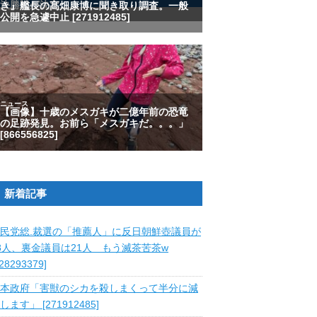
新着記事
民党総.裁選の「推薦人」に反日朝鮮壺議員が
8人、裏金議員は21人 もう滅茶苦茶w
828293379]
本政府「害獣のシカを殺しまくって半分に減
します」 [271912485]