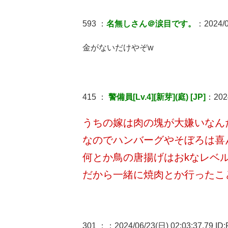
593 ：
名無しさん＠涙目です。
：2024/0
金がないだけやぞw
415 ：
警備員[Lv.4][新芽](庭) [JP]
：2024
うちの嫁は肉の塊が大嫌いなん
なのでハンバーグやそぼろは喜
何とか鳥の唐揚げはおkなレベ
だから一緒に焼肉とか行ったこ
301 ：
：2024/06/23(日) 02:03:37.79 ID