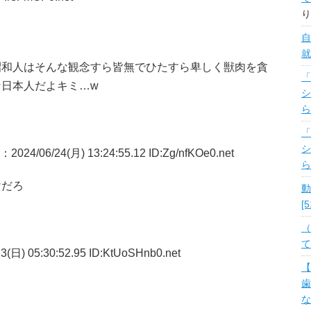
り
自
就
昭和人はそんな観念すら皆無でひたすら卑しく獣肉を貪
「
日本人だよキミ…w
シ
ら
「
シ
：2024/06/24(月) 13:24:55.12 ID:Zg/nfKOe0.net
ら
けだろ
動
[
（
て
3(日) 05:30:52.95 ID:KtUoSHnb0.net
【
歯
な