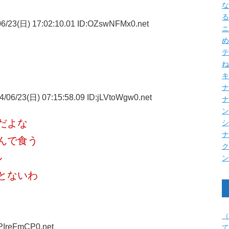
な
る
6/23(日) 17:02:10.01 ID:OZswNFMx0.net
ニ
め
テ
ね
キ
ナ
/06/23(日) 07:15:58.09 ID:jLVtoWgw0.net
だよな
んで食う
ル
とないわ
（
:PIreFmCP0.net
て