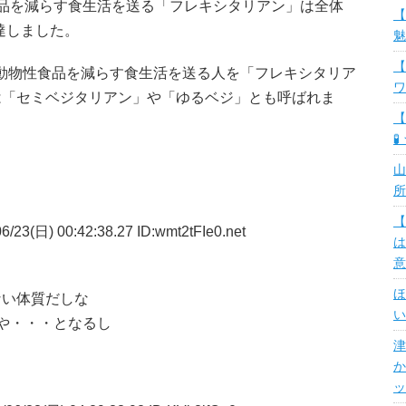
品を減らす食生活を送る「フレキシタリアン」は全体
【
に達しました。
魅
【
的に動物性食品を減らす食生活を送る人を「フレキシタリア
ワ
は「セミベジタリアン」や「ゆるベジ」とも呼ばれま
【
🧪
山
所
【
/23(日) 00:42:38.27 ID:wmt2tFIe0.net
は
意
ほ
ない体質だしな
い
や・・・となるし
津
か
ッ