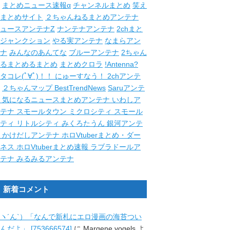
まとめニュース速報α
チャンネルまとめ
笑え
まとめサイト
２ちゃんねるまとめアンテナ
ュースアンテナZ
ナンテナアンテナ
2chまと
ジャンクション
やる実アンテナ
なまらアン
ナ
みんなのあんてな
ブルーアンテナ
2ちゃん
るまとめるまとめ
まとめクロラ
!Antenna?
タコレ(ﾟ∀ﾟ)！！
にゅーすなう！
2chアンテ
２ちゃんマップ
BestTrendNews
Saruアンテ
ナ
気になるニュースまとめアンテナ
いわしア
ンテナ
スモールタウン
ミクロシティ
スモール
シティ
リトルシティ
みくろたうん
銀河アンテ
ナ
かけだしアンテナ
ホロVtuberまとめ・ダー
クネス
ホロVtuberまとめ速報
ラブラドールア
ンテナ
みるみるアンテナ
新着コメント
ヽ´ん`）「なんで新札にエロ漫画の海苔つい
んだよ」 [753666574]
に
Margene vogels
よ